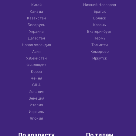
Китай
Нижний Новгород
Канада
Братск
Казахстан
Брянск
Беларусь
Казань
Украина
Екатеринбург
Дагестан
Пермь
Новая зеландия
Тольятти
Азия
Кемерово
Узбекистан
Иркутск
Финляндия
Корея
Чечня
США
Испания
Венеция
Италия
Израиль
Япония
По возрасту
По типам