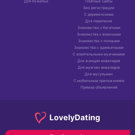
Для пожилых
Платные сайты
Без регистрации
С деревенскими
Для переписки
Знакомства с богатыми
Знакомства с военными
Знакомства с полными
Знакомства с адекватными
С влиятельными мужчинами
Для женщин инвалидов
Для мужчин инвалидов
Для мусульман
С мобильным приложением
Пример объявлений
Lovely
Dating