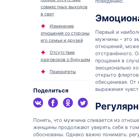
поведению.
совместных выходов
в свет
Эмоцион
Изменение
Первый и наибол
отношения со стороны
мужчины – это э
его семьи и друзей
отношений, може
Отсутствие
отстранённого. О
разговоров о будущем
прощения в случ
эмоционально хо
Приоритеты
открыто флиртов
обесценивая. От 
выражения чувст
Поделиться
Регулярн
Понять, что мужчина сливается из отнош
женщины продолжают уверять себя в том,
обоснованы. Однако важно понимать: рег