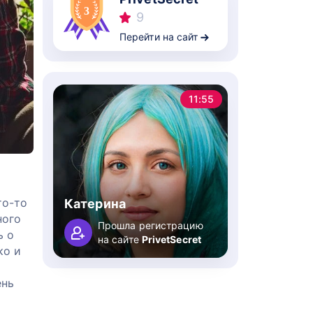
9
Перейти на сайт
11:55
то-то
Катерина
ного
Прошла регистрацию
ь о
на сайте
PrivetSecret
ко и
ень