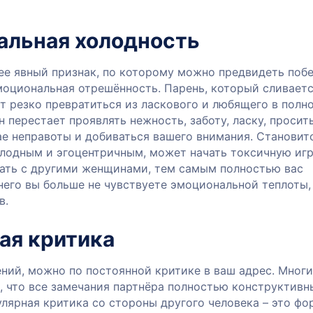
альная холодность
ее явный признак, по которому можно предвидеть побе
моциональная отрешённость. Парень, который сливаетс
т резко превратиться из ласкового и любящего в полн
н перестает проявлять нежность, заботу, ласку, просит
ае неправоты и добиваться вашего внимания. Становит
лодным и эгоцентричным, может начать токсичную игр
ать с другими женщинами, тем самым полностью вас
него вы больше не чувствуете эмоциональной теплоты,
в.
ая критика
ений, можно по постоянной критике в ваш адрес. Мног
 что все замечания партнёра полностью конструктивн
улярная критика со стороны другого человека – это фо