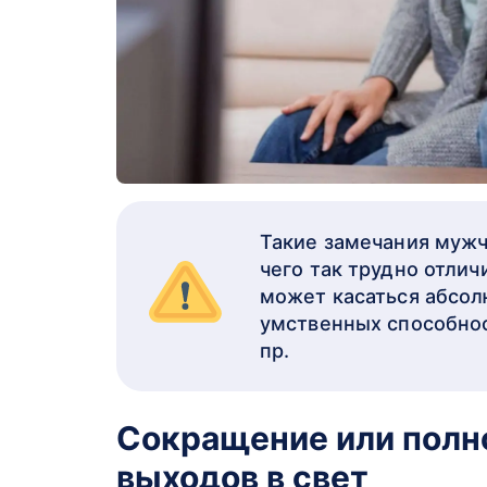
Такие замечания мужч
чего так трудно отлич
может касаться абсол
умственных способнос
пр.
Сокращение или полн
выходов в свет