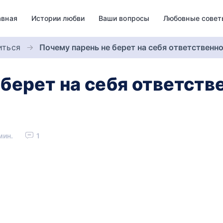
авная
Истории любви
Ваши вопросы
Любовные совет
иться
Почему парень не берет на себя ответственн
берет на себя ответств
мин.
1