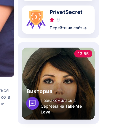
PrivetSecret
9
Перейти на сайт
13:55
ться
Виктория
ько в
Познакомилась с
ли
Сергеем на
Take Me
Love