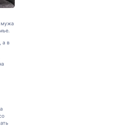
и мужа
мье.
 а в
.
на
за
со
вать