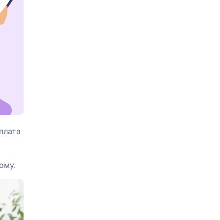
плата
ому.