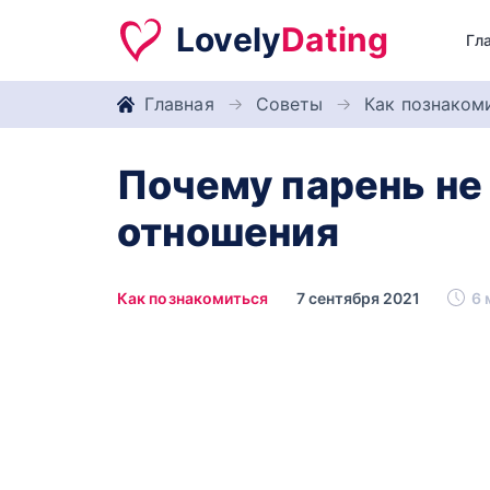
Lovely
Dating
Гл
Главная
Советы
Как познаком
Почему парень не 
отношения
Как познакомиться
7 сентября 2021
6 