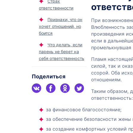
Страх
ответств
ответственности
Признаки, что он
При возникновен
хочет отношений, но
Влюбленность зас
боится
произведения ис
если в дальнейше
Что делать, если
промелькнувшая 
парень не берет на
себя ответственность
Пламя настоящей
силой, так и ока
ссорой. Оба исхо
Поделиться
отношениям.
Таким образом, 
ответственность:
за финансовое благосостояние;
за обеспечение безопасности жены 
за создание комфортных условий п