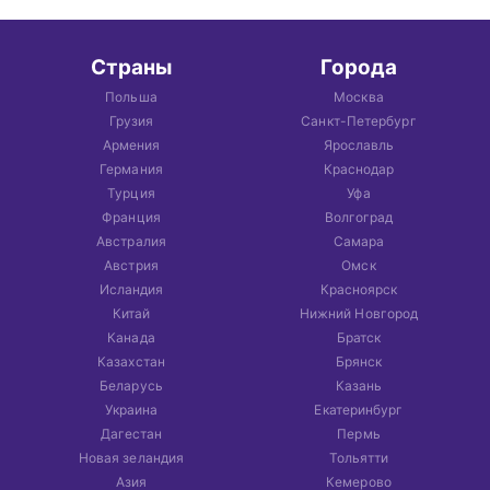
Страны
Города
Польша
Москва
Грузия
Санкт-Петербург
Армения
Ярославль
Германия
Краснодар
Турция
Уфа
Франция
Волгоград
Австралия
Самара
Австрия
Омск
Исландия
Красноярск
Китай
Нижний Новгород
Канада
Братск
Казахстан
Брянск
Беларусь
Казань
Украина
Екатеринбург
Дагестан
Пермь
Новая зеландия
Тольятти
Азия
Кемерово