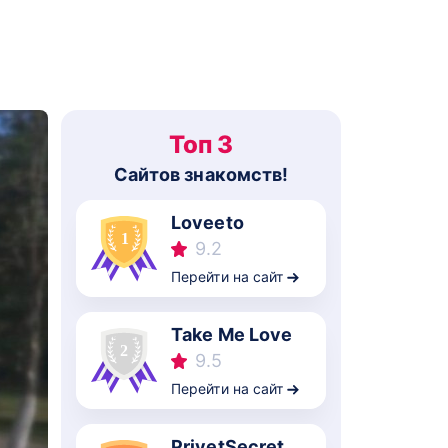
Топ 3
Cайтов знакомств!
Loveeto
9.2
Перейти на сайт
Take Me Love
9.5
Перейти на сайт
PrivetSecret