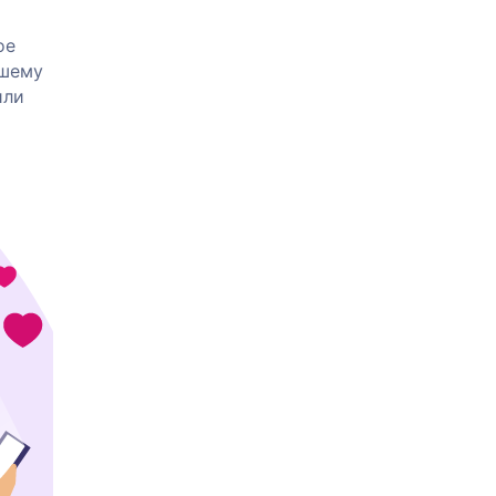
ое
кшему
или