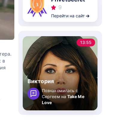
9
Перейти на сайт
13:55
тера.
 в
мия
Виктория
Познакомилась с
в
Сергеем на
Take Me
Love