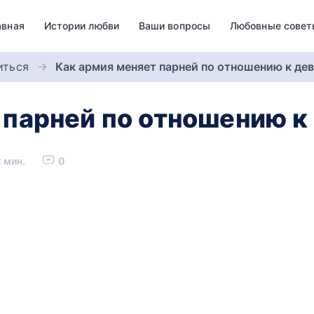
авная
Истории любви
Ваши вопросы
Любовные совет
иться
Как армия меняет парней по отношению к де
 парней по отношению к
 мин.
0