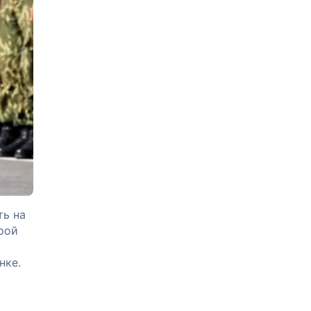
ть на
орой
нке.