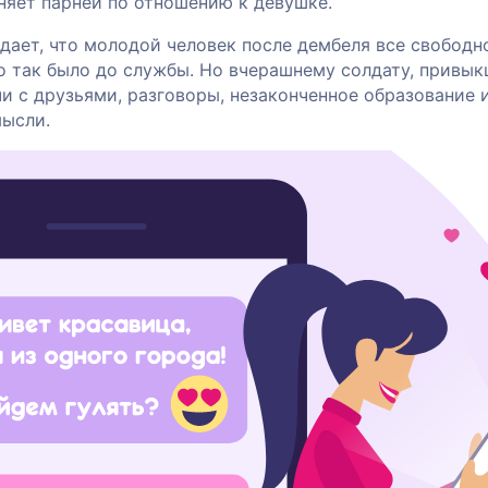
няет парней по отношению к девушке.
дает, что молодой человек после дембеля все свободн
но так было до службы. Но вчерашнему солдату, привы
и с друзьями, разговоры, незаконченное образование 
мысли.