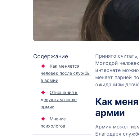
Принято считать
Содержание
Молодой человек 
Как меняется
интернете можно
человек после службы
меняет парней по
в армии
ожиданиям девчо
Отношения к
Как меня
девушкам после
армии
армии
Мнение
психологов
Армия может изм
Благодаря службе