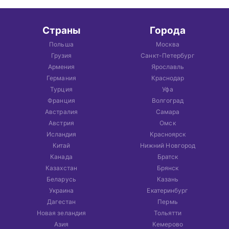
Страны
Города
Польша
Москва
Грузия
Санкт-Петербург
Армения
Ярославль
Германия
Краснодар
Турция
Уфа
Франция
Волгоград
Австралия
Самара
Австрия
Омск
Исландия
Красноярск
Китай
Нижний Новгород
Канада
Братск
Казахстан
Брянск
Беларусь
Казань
Украина
Екатеринбург
Дагестан
Пермь
Новая зеландия
Тольятти
Азия
Кемерово