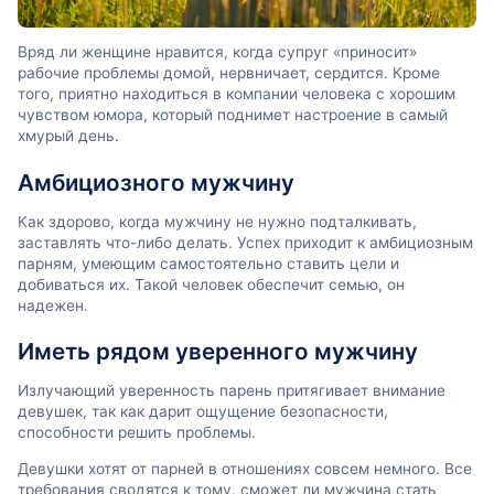
Вряд ли женщине нравится, когда супруг «приносит»
рабочие проблемы домой, нервничает, сердится. Кроме
того, приятно находиться в компании человека с хорошим
чувством юмора, который поднимет настроение в самый
хмурый день.
Амбициозного мужчину
Как здорово, когда мужчину не нужно подталкивать,
заставлять что-либо делать. Успех приходит к амбициозным
парням, умеющим самостоятельно ставить цели и
добиваться их. Такой человек обеспечит семью, он
надежен.
Иметь рядом уверенного мужчину
Излучающий уверенность парень притягивает внимание
девушек, так как дарит ощущение безопасности,
способности решить проблемы.
Девушки хотят от парней в отношениях совсем немного. Все
требования сводятся к тому, сможет ли мужчина стать