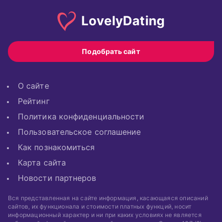
Lovely
Dating
Подобрать сайт
О сайте
Рейтинг
Политика конфиденциальности
Пользовательское соглашение
Как познакомиться
Карта сайта
Новости партнеров
Вся представленная на сайте информация, касающаяся описаний
сайтов, их функционала и стоимости платных функций, носит
информационный характер и ни при каких условиях не является