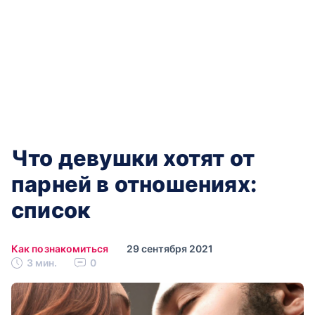
Что девушки хотят от
парней в отношениях:
список
Как познакомиться
29 сентября 2021
3 мин.
0