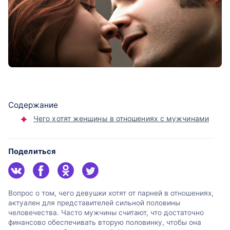
Содержание
Чего хотят женщины в отношениях с мужчинами
Поделиться
Вопрос о том, чего девушки хотят от парней в отношениях,
актуален для представителей сильной половины
человечества. Часто мужчины считают, что достаточно
финансово обеспечивать вторую половинку, чтобы она