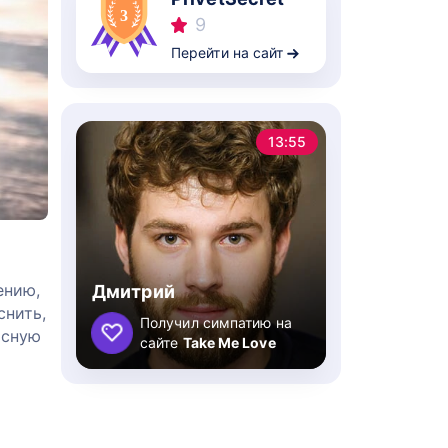
9
Перейти на сайт
13:55
ению,
Дмитрий
снить,
Получил симпатию на
асную
сайте
Take Me Love