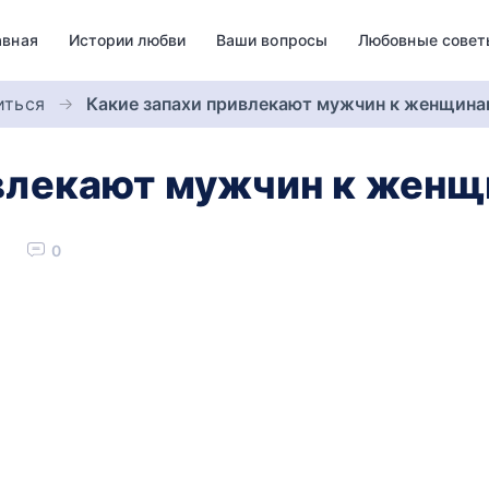
авная
Истории любви
Ваши вопросы
Любовные совет
иться
Какие запахи привлекают мужчин к женщина
ивлекают мужчин к жен
0