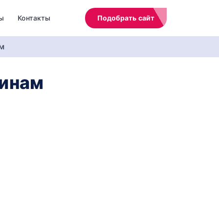
ы
Контакты
Подобрать сайт
м
щинам