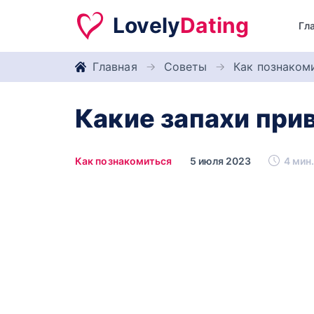
Lovely
Dating
Гл
Главная
Советы
Как познаком
Какие запахи пр
Как познакомиться
5 июля 2023
4 мин.