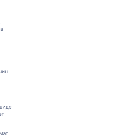
,
да
чин
 виде
ет
омат