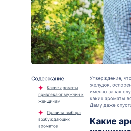
Утверждение, чт
Содержание
желудок, оспоре
Какие ароматы
именно запах сл
привлекают мужчин к
какие ароматы в
женщинам
Даму даже спустя
Правила выбора
Какие ар
возбуждающих
ароматов