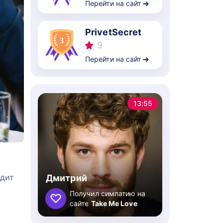
Перейти на сайт
PrivetSecret
9
Перейти на сайт
13:55
одит
Дмитрий
Получил симпатию на
сайте
Take Me Love