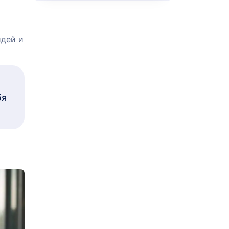
идей и
бя