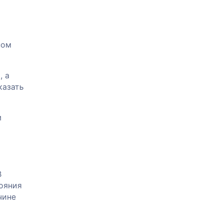
ном
, а
казать
м
В
ояния
чине