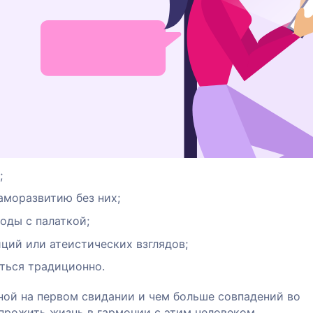
;
аморазвитию без них;
оды с палаткой;
ций или атеистических взглядов;
ться традиционно.
ой на первом свидании и чем больше совпадений во
 прожить жизнь в гармонии с этим человеком.