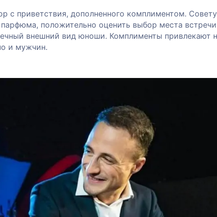
ор с приветствия, дополненного комплиментом. Совет
 парфюма, положительно оценить выбор места встречи
речный внешний вид юноши. Комплименты привлекают 
но и мужчин.