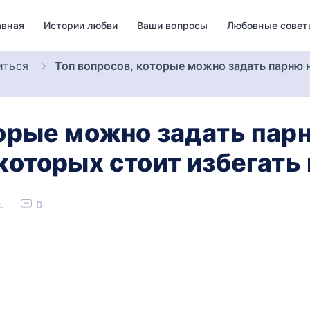
авная
Истории любви
Ваши вопросы
Любовные совет
иться
Топ вопросов, которые можно задать парню 
торые можно задать пар
которых стоит избегать 
.
0