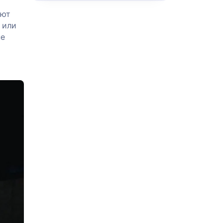
уют
 или
не