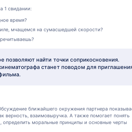
а 1 свидании:
дное время?
биле, мчащемся на сумасшедшей скорости?
перечитываешь?
ре позволяют найти точки соприкосновения.
кинематографа станет поводом для приглашени
фильма.
 Обсуждение ближайшего окружения партнера показыва
ак верность, взаимовыручка. А также помогает понять
о, определить моральные принципы и основные черты