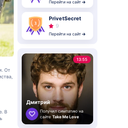
Перейти на сайт
PrivetSecret
9
Перейти на сайт
13:55
и. От
мства,
Дмитрий
Получил симпатию на
. В
сайте
Take Me Love
ь