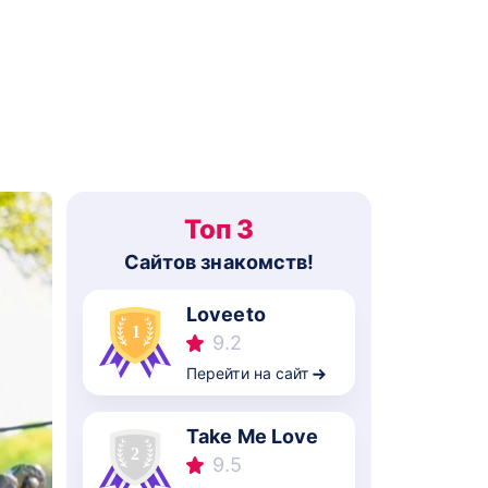
Топ 3
Cайтов знакомств!
Loveeto
9.2
Перейти на сайт
Take Me Love
9.5