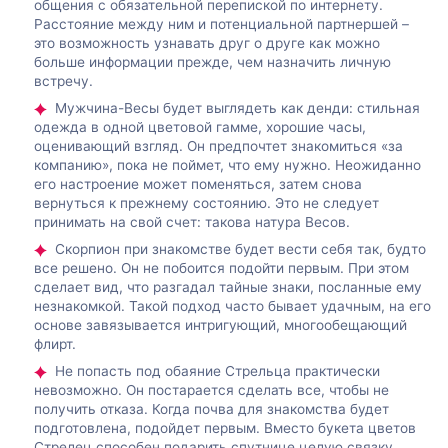
общения с обязательной перепиской по интернету.
Расстояние между ним и потенциальной партнершей –
это возможность узнавать друг о друге как можно
больше информации прежде, чем назначить личную
встречу.
Мужчина-Весы будет выглядеть как денди: стильная
одежда в одной цветовой гамме, хорошие часы,
оценивающий взгляд. Он предпочтет знакомиться «за
компанию», пока не поймет, что ему нужно. Неожиданно
его настроение может поменяться, затем снова
вернуться к прежнему состоянию. Это не следует
принимать на свой счет: такова натура Весов.
Скорпион при знакомстве будет вести себя так, будто
все решено. Он не побоится подойти первым. При этом
сделает вид, что разгадал тайные знаки, посланные ему
незнакомкой. Такой подход часто бывает удачным, на его
основе завязывается интригующий, многообещающий
флирт.
Не попасть под обаяние Стрельца практически
невозможно. Он постарается сделать все, чтобы не
получить отказа. Когда почва для знакомства будет
подготовлена, подойдет первым. Вместо букета цветов
Стрелец способен подарить спутнице целую связку