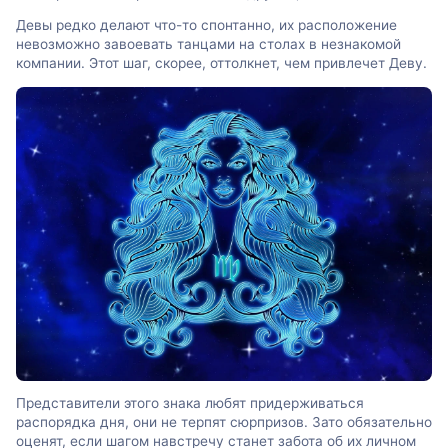
Девы редко делают что-то спонтанно, их расположение
невозможно завоевать танцами на столах в незнакомой
компании. Этот шаг, скорее, оттолкнет, чем привлечет Деву.
Представители этого знака любят придерживаться
распорядка дня, они не терпят сюрпризов. Зато обязательно
оценят, если шагом навстречу станет забота об их личном