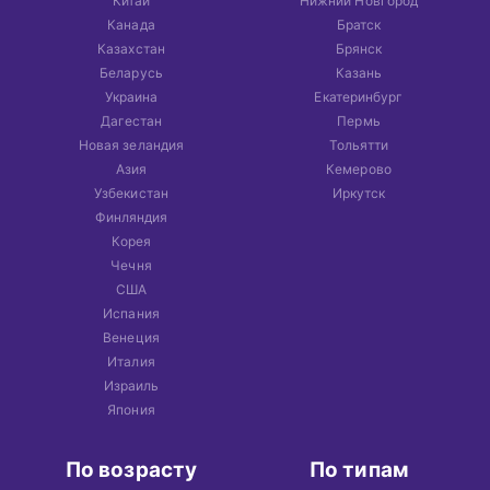
Китай
Нижний Новгород
Канада
Братск
Казахстан
Брянск
Беларусь
Казань
Украина
Екатеринбург
Дагестан
Пермь
Новая зеландия
Тольятти
Азия
Кемерово
Узбекистан
Иркутск
Финляндия
Корея
Чечня
США
Испания
Венеция
Италия
Израиль
Япония
По возрасту
По типам