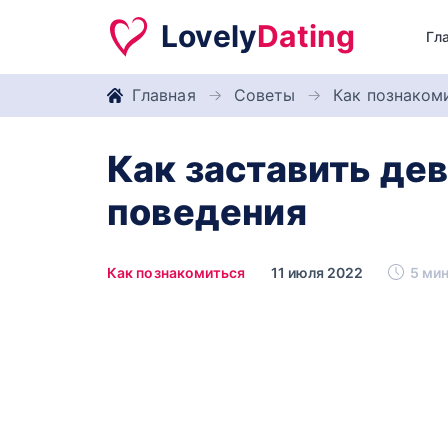
Lovely
Dating
Гл
Главная
Советы
Как познаком
Как заставить дев
поведения
Как познакомиться
11 июля 2022
5 мин