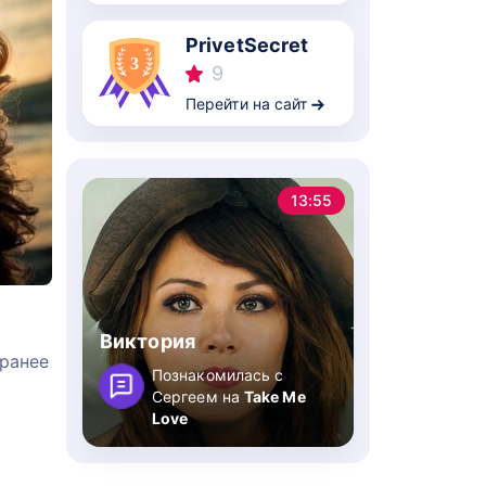
PrivetSecret
9
Перейти на сайт
13:55
Виктория
аранее
Познакомилась с
Сергеем на
Take Me
Love