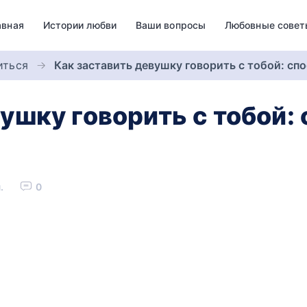
авная
Истории любви
Ваши вопросы
Любовные совет
иться
Как заставить девушку говорить с тобой: сп
ушку говорить с тобой:
.
0