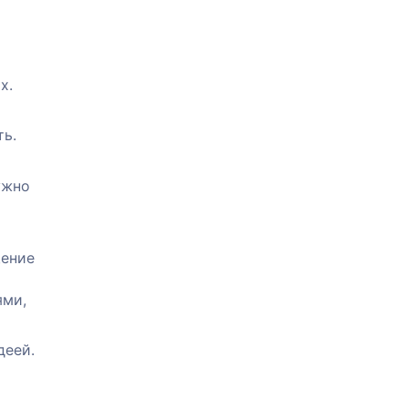
х.
ть.
ужно
щение
ями,
деей.