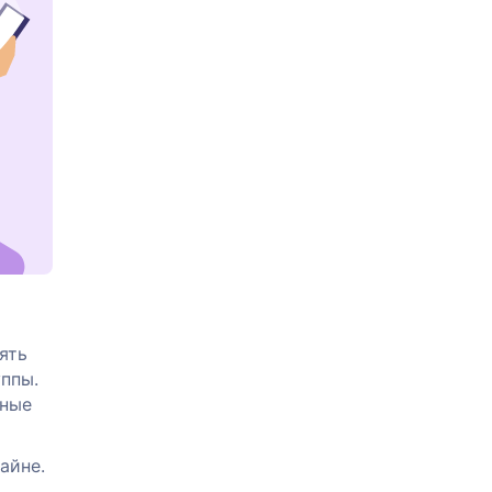
ять
ппы.
тные
айне.