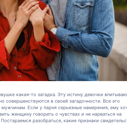
вушке какая-то загадка. Эту истину девочки впитываю
но совершенствуются в своей загадочности. Все это
 мужчинам. Если у парня серьезные намерения, ему хо
авить женщину говорить о чувствах и не нарваться на
. Постараемся разобраться, какие признаки свидетель