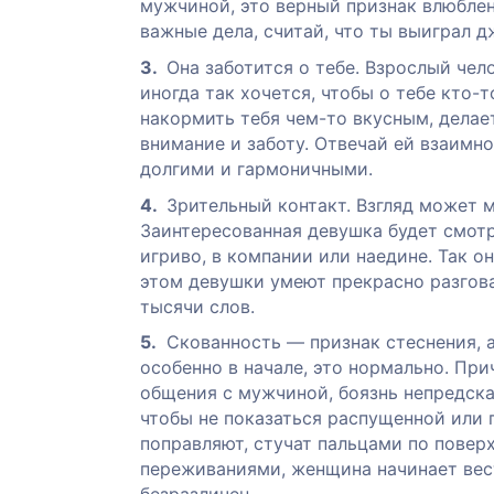
мужчиной, это верный признак влюблен
важные дела, считай, что ты выиграл д
Она заботится о тебе. Взрослый чело
иногда так хочется, чтобы о тебе кто-
накормить тебя чем-то вкусным, делае
внимание и заботу. Отвечай ей взаимно
долгими и гармоничными.
Зрительный контакт. Взгляд может м
Заинтересованная девушка будет смот
игриво, в компании или наедине. Так о
этом девушки умеют прекрасно разгова
тысячи слов.
Скованность — признак стеснения, а
особенно в начале, это нормально. Пр
общения с мужчиной, боязнь непредска
чтобы не показаться распущенной или 
поправляют, стучат пальцами по поверх
переживаниями, женщина начинает вести