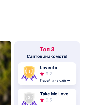
Топ 3
Cайтов знакомств!
Loveeto
9.2
Перейти на сайт
Take Me Love
9.5