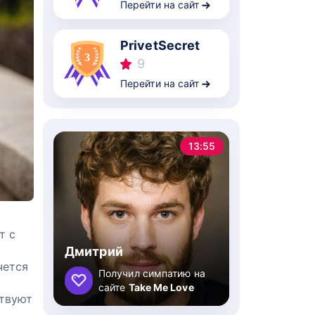
Перейти на сайт
PrivetSecret
9
Перейти на сайт
13:55
т с
Дмитрий
чется
Получил симпатию на
сайте
Take Me Love
ствуют