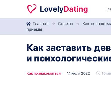
Lovely
Dating
Гл
Главная
Советы
Как познаком
приемы
Как заставить дев
и психологически
Как познакомиться
11 июля 2022
10 ми