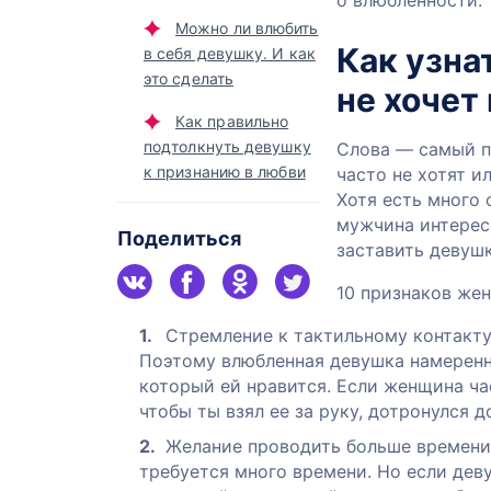
о влюбленности.
Можно ли влюбить
Как узна
в себя девушку. И как
это сделать
не хочет
Как правильно
подтолкнуть девушку
Слова — самый п
к признанию в любви
часто не хотят и
Хотя есть много 
мужчина интерес
Поделиться
заставить девушк
10 признаков же
Стремление к тактильному контакту.
Поэтому влюбленная девушка намеренн
который ей нравится. Если женщина час
чтобы ты взял ее за руку, дотронулся 
Желание проводить больше времени с
требуется много времени. Но если деву