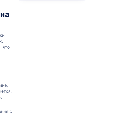
она
ки
х.
, что
ине,
чется,
.
ения с