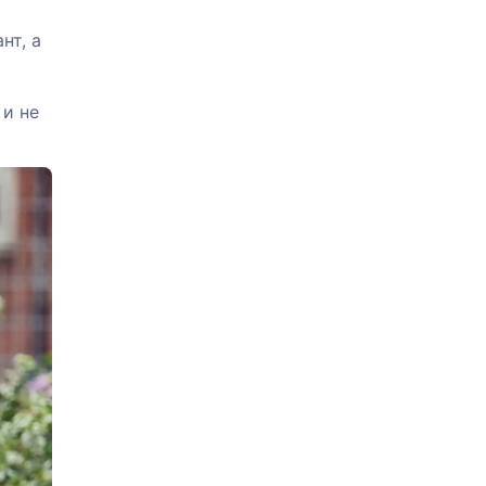
нт, а
 и не