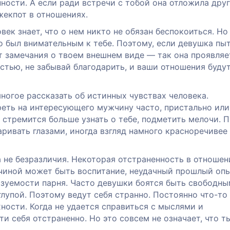
ности. А если ради встречи с тобой она отложила дру
жекпот в отношениях.
век знает, что о нем никто не обязан беспокоиться. Но
то был внимательным к тебе. Поэтому, если девушка пы
т замечания о твоем внешнем виде — так она проявляе
стью, не забывай благодарить, и ваши отношения буду
ногое рассказать об истинных чувствах человека.
реть на интересующего мужчину часто, пристально или
н стремится больше узнать о тебе, подметить мелочи. 
ривать глазами, иногда взгляд намного красноречивее
 не безразличия. Некоторая отстраненность в отношен
ичиной может быть воспитание, неудачный прошлый оп
зуемости парня. Часто девушки боятся быть свободны
глупой. Поэтому ведут себя странно. Постоянно что-то
ности. Когда не удается справиться с мыслями и
 себя отстраненно. Но это совсем не означает, что т