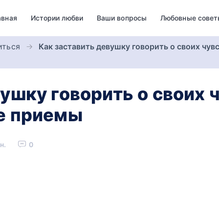
авная
Истории любви
Ваши вопросы
Любовные совет
иться
Как заставить девушку говорить о своих чув
ушку говорить о своих 
е приемы
н.
0