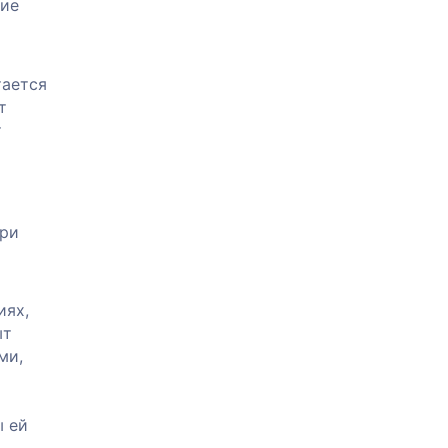
гие
тается
т
т
При
иях,
ыт
ми,
ы ей