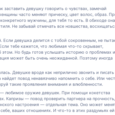
к заставить девушку говорить о чувствах, замечай
енщины часто меняют прическу, цвет волос, образ. П
конкретного мужчины, для тебя то есть. В обиходе она
тиля. Не забывай отмечать все новшества, восхищатьс
 Если девушка делится с тобой сокровенным, не пыта
Если тебе кажется, что любимая что-то скрывает,
 этом. Но будь готов услышать историю о проблемах 
ация может быть очень неожиданной. Поэтому иногда
илась. Девушке вроде как неприлично звонить и писать
да найдет повод ненавязчиво напомнить о себе. Или чес
рируй такие проявления внимания и влюбленности.
я — любимое оружие девушек. При помощи кокетства
х. Капризы — повод проверить партнера на прочность
енского настроения — отдельная тема. Оно может меня
 себе, ваших отношениях. И что-то в этих раздумьях ей