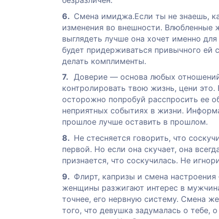
безразличен.
Смена имиджа.Если ты не знаешь, ка
изменения во внешности. Влюбленные ж
выглядеть лучше она хочет именно для 
будет придерживаться привычного ей с
делать комплименты.
Доверие — основа любых отношений.
контролировать твою жизнь, цени это. 
осторожно попробуй расспросить ее об
неприятных событиях в жизни. Информ
прошлое лучше оставить в прошлом.
Не стесняется говорить, что соскуч
первой. Но если она скучает, она всег
признается, что соскучилась. Не игно
Флирт, капризы и смена настроени
женщины разжигают интерес в мужчина
точнее, его нервную систему. Смена ж
того, что девушка задумалась о тебе, о