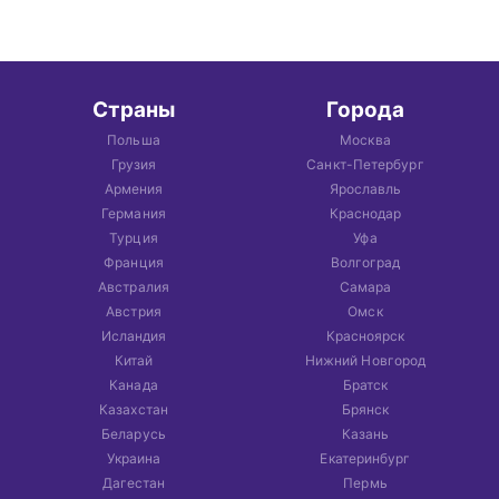
Страны
Города
Польша
Москва
Грузия
Санкт-Петербург
Армения
Ярославль
Германия
Краснодар
Турция
Уфа
Франция
Волгоград
Австралия
Самара
Австрия
Омск
Исландия
Красноярск
Китай
Нижний Новгород
Канада
Братск
Казахстан
Брянск
Беларусь
Казань
Украина
Екатеринбург
Дагестан
Пермь