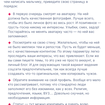
чем написать мальчику, приведите свою страницу в
порядок:
В первую очередь смотрят на аватарку. На ней
должна быть качественная фотография. Лучше всего,
чтобы это было личное фото во весь рост. И позитивное —
грусть-тоска никому не интересны. Улыбки, смех, задор!
Постарайтесь не менять аватарку часто — по ней вас
запоминают.
Посмотрите на свою стену. Желательно, чтобы на ней
не было миллион тем и репостов. Пусть их будет меньше,
но с качественным контентом. По этому параметру легко
проследить ваши интересы, что вас привлекает. Если же
вы сами пишете темы, то это уже не просто аккаунт, а
личный блог. И для окружающих такой вариант ведения
соцсети предпочтительнее, так как всегда лучше
создавать что-то оригинальное, чем копировать чужое.
Обратите внимание на свой профиль. Вообще его мало
кто рассматривает, потому что стандартно люди
заполняют его без изюминки, как у всех. Религия,
предпочтения, языки, ВУЗ…. Довольно скучная, но
необходимая информация.
Статус — тут можно креативить и давать волю