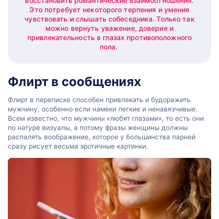
восстановить романтические взаимоотношения.
Это потребует некоторого терпения и умения
чувствовать и слышать собеседника. Только так
можно вернуть уважение, доверие и
привлекательность в глазах противоположного
пола.
Флирт в сообщениях
Флирт в переписке способен привлекать и будоражить
мужчину, особенно если намеки легкие и ненавязчивые.
Всем известно, что мужчины «любят глазами», то есть они
по натуре визуалы, а потому фразы женщины должны
распалять воображение, которое у большинства парней
сразу рисует весьма эротичные картинки.