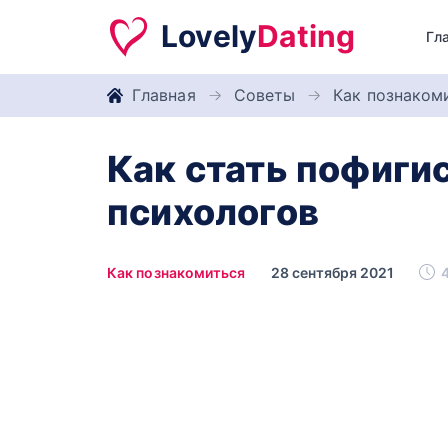
Lovely
Dating
Гл
Главная
Советы
Как познаком
Как стать пофиги
психологов
Как познакомиться
28 сентября 2021
4