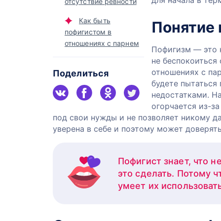
для начала в тер
отсутствие ревности
Как быть
Понятие
пофигистом в
отношениях с парнем
Пофигизм — это 
не беспокоиться 
отношениях с пар
Поделиться
будете пытаться 
недостатками. Н
огорчается из-за
под свои нужды и не позволяет никому д
уверена в себе и поэтому может доверя
Пофигист знает, что н
это сделать. Потому ч
умеет их использоват