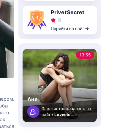
PrivetSecret
9
Перейти на сайт
13:55
нером.
Аня
тобы
Зарегистрировалась на
мают
сайте
Loveeto
ок.
раться