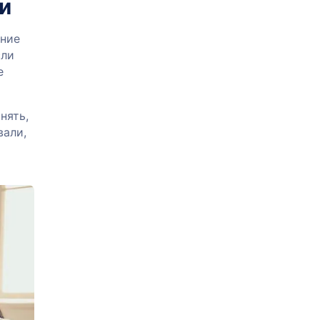
и
ение
сли
е
нять,
вали,