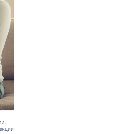
ии.
лекции