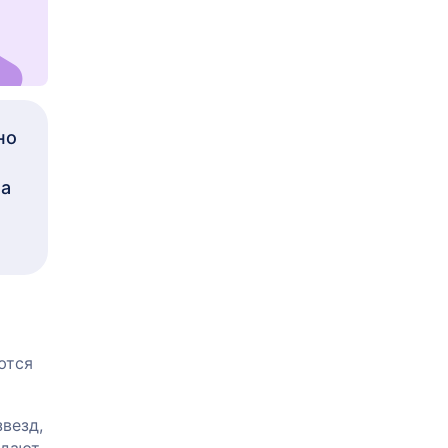
но
на
ются
везд,