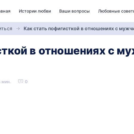
авная
Истории любви
Ваши вопросы
Любовные совет
иться
Как стать пофигисткой в отношениях с мужч
сткой в отношениях с м
 мин.
0