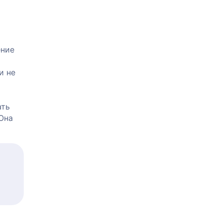
ение
и не
ать
Она