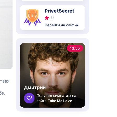
PrivetSecret
9
Перейти на сайт
13:55
твах.
Дмитрий
бе.
Получил симпатию на
сайте
Take Me Love