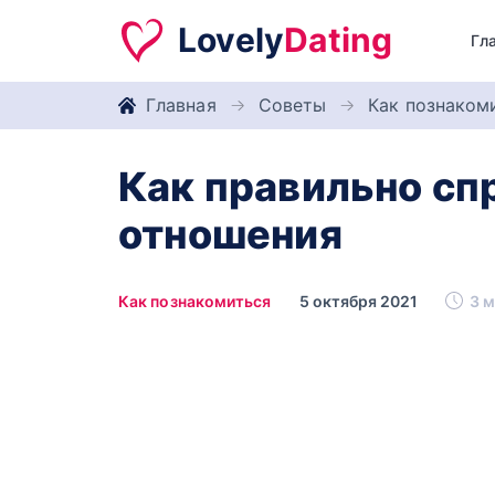
Lovely
Dating
Гл
Главная
Советы
Как познаком
Как правильно сп
отношения
Как познакомиться
5 октября 2021
3 м