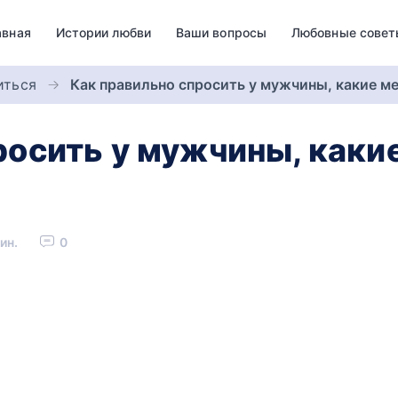
авная
Истории любви
Ваши вопросы
Любовные совет
иться
Как правильно спросить у мужчины, какие м
росить у мужчины, каки
ин.
0