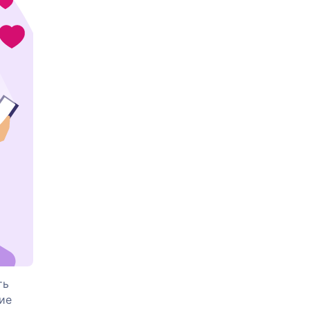
ть
ие