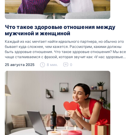
Что такое здоровые отношения между
мужчиной и женщиной
Каждый из нас мечтает найти идеального партнера, но обычно это
бывает куда сложнее, чем кажется. Рассмотрим, какими должны
быть здоровые отношения. Что такое здоровые отношения? Мы все
чаще сталкиваемся с фразой, которая звучит как: «У нас здоровые
отношения». Что именно подразумевается…
25 августа 2025
8 мин.
0