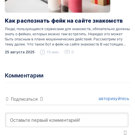
Как распознать фейк на сайте знакомств
Люди, пользующиеся сервисами для знакомств, обязательно должны
знать о фейках, которых можно там встретить. Нередко это может
быть опасным в плане мошеннических действий. Рассмотрим эту
тему далее. Что такое бот и фейк на сайте знакомств В настоящее
время можно встретить свою…
25 августа 2025
15 мин.
0
Комментарии
авторизуйтесь
Подписаться