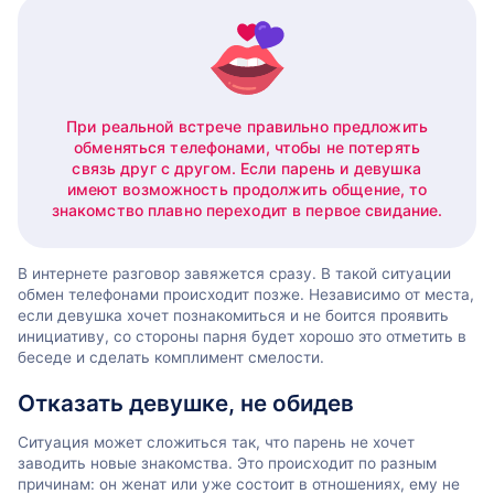
При реальной встрече правильно предложить
обменяться телефонами, чтобы не потерять
связь друг с другом. Если парень и девушка
имеют возможность продолжить общение, то
знакомство плавно переходит в первое свидание.
В интернете разговор завяжется сразу. В такой ситуации
обмен телефонами происходит позже. Независимо от места,
если девушка хочет познакомиться и не боится проявить
инициативу, со стороны парня будет хорошо это отметить в
беседе и сделать комплимент смелости.
Отказать девушке, не обидев
Ситуация может сложиться так, что парень не хочет
заводить новые знакомства. Это происходит по разным
причинам: он женат или уже состоит в отношениях, ему не