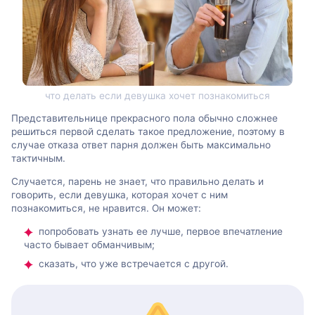
что делать если девушка хочет познакомиться
Представительнице прекрасного пола обычно сложнее
решиться первой сделать такое предложение, поэтому в
случае отказа ответ парня должен быть максимально
тактичным.
Случается, парень не знает, что правильно делать и
говорить, если девушка, которая хочет с ним
познакомиться, не нравится. Он может:
попробовать узнать ее лучше, первое впечатление
часто бывает обманчивым;
сказать, что уже встречается с другой.