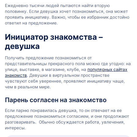
Ежедневно тысячи людей пытаются найти вторую
половинку. Если девушка хочет познакомиться, она может
проявить инициативу. Важно, чтобы ее избранник достойно
ответил на предложение.
Инициатор знакомства –
девушка
Получить предложение познакомиться от
представительницы прекрасного пола можно где угодно: на
улице, выставке, в магазине, клубе, на
популярных сайтах
знакомств
. Девушки в виртуальном пространстве
чувствуют себя увереннее, проявляют инициативу чаще,
чем в реальном мире.
Парень согласен на знакомство
Если парню понравилась девушка, то он отвечает на ее
предложение познакомиться согласием, и они продолжают
разговаривать. Обычно обсуждается работа, увлечения,
интересы.