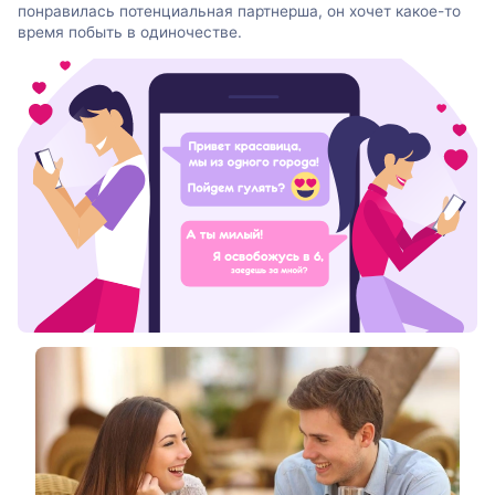
понравилась потенциальная партнерша, он хочет какое-то
время побыть в одиночестве.