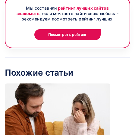
Мы составили
рейтинг лучших сайтов
знакомств
, если мечтаете найти свою любовь -
рекомендуем посмотреть рейтинг лучших.
Посмотреть рейтинг
Похожие статьи