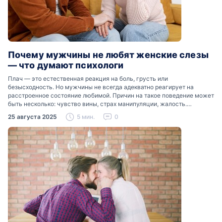
Почему мужчины не любят женские слезы
— что думают психологи
Плач — это естественная реакция на боль, грусть или
безысходность. Но мужчины не всегда адекватно реагирует на
расстроенное состояние любимой. Причин на такое поведение может
быть несколько: чувство вины, страх манипуляции, жалость.
Разобраться, почему мужчины боятся женских слез, помогут советы
25 августа 2025
5 мин.
0
психологов…