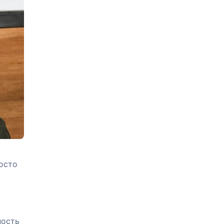
росто
ность