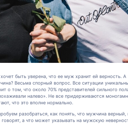
очет быть уверена, что ее муж хранит ей верность. А
чина? Весьма спорный вопрос. Все ситуации уникальны
ит о том, что около 70% представителей сильного пол
«похаживали налево». Не все придерживаются моногам
ают, что это вполне нормально.
пробуем разобраться, как понять, что мужчина верный,
 говорят, а что может указывать на мужскую невернос