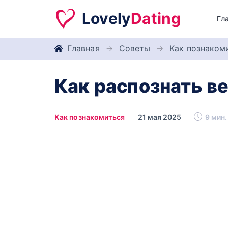
Lovely
Dating
Гл
Главная
Советы
Как познаком
Как распознать в
Как познакомиться
21 мая 2025
9 мин.