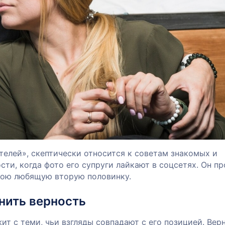
елей», скептически относится к советам знакомых и
сти, когда фото его супруги лайкают в соцсетях. Он п
свою любящую вторую половинку.
анить верность
т с теми, чьи взгляды совпадают с его позицией. Вер