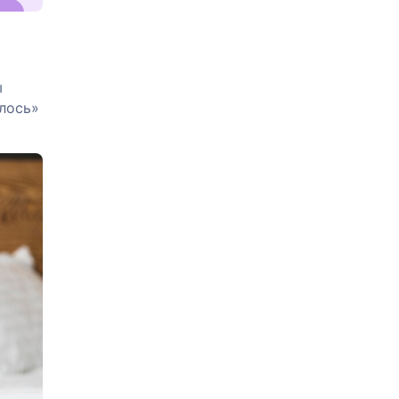
ы
илось»