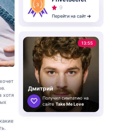
9
Перейти на сайт
13:55
 хочет
е.
Дмитрий
а хотя
Получил симпатию на
ных
сайте
Take Me Love
 какие
ть.