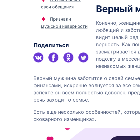
Верный м
свои обещания
Признаки
Конечно, женщина
мужской неверности
любящий и заботл
видит целый ряд
верность. Как по
Поделиться
засматривается д
подолгу в мессен
незнакомых женщ
Верный мужчина заботится о своей семье
финансами, искренне волнуется за все с
аспекте он всем полностью доволен, пре
речь заходит о семье.
Есть еще несколько особенностей, котор
«коварного изменщика».