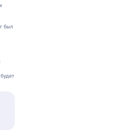
м
г был
и
 будет