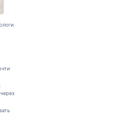
ологи
очти
о
 через
вать