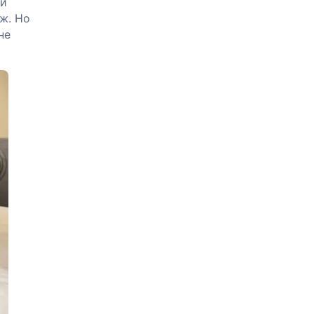
ий
уж. Но
не