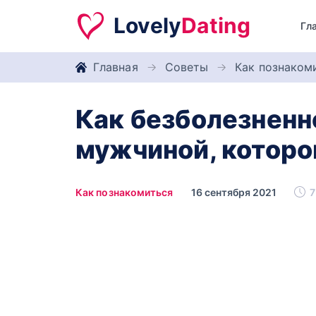
Lovely
Dating
Гл
Главная
Советы
Как познаком
Как безболезненн
мужчиной, которо
Как познакомиться
16 сентября 2021
7