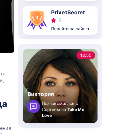
PrivetSecret
9
Перейти на сайт
13:55
тот
й,
Виктория
да
Познакомилась с
Сергеем на
Take Me
Love
шения