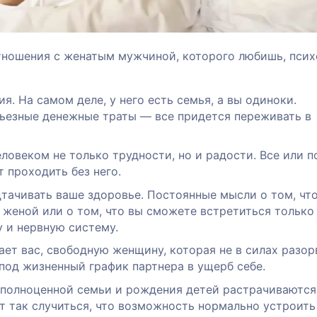
тношения с женатым мужчиной, которого любишь, псих
я. На самом деле, у него есть семья, а вы одиноки.
рьезные денежные траты — все придется переживать в
ловеком не только трудности, но и радости. Все или п
т проходить без него.
тачивать ваше здоровье. Постоянные мысли о том, чт
 женой или о том, что вы сможете встретиться только
у и нервную систему.
т вас, свободную женщину, которая не в силах разор
под жизненный график партнера в ущерб себе.
 полноценной семьи и рождения детей растрачиваются
т так случиться, что возможность нормально устроить