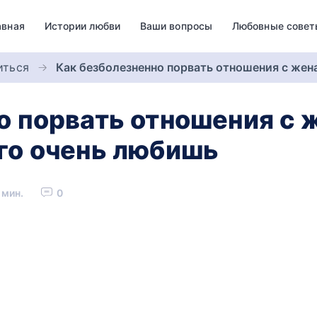
авная
Истории любви
Ваши вопросы
Любовные совет
иться
Как безболезненно порвать отношения с же
о порвать отношения с
го очень любишь
 мин.
0