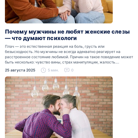
Почему мужчины не любят женские слезы
— что думают психологи
Плач — это естественная реакция на боль, грусть или
безысходность. Но мужчины не всегда адекватно реагирует на
расстроенное состояние любимой. Причин на такое поведение может
быть несколько: чувство вины, страх манипуляции, жалость.
Разобраться, почему мужчины боятся женских слез, помогут советы
25 августа 2025
5 мин.
0
психологов…