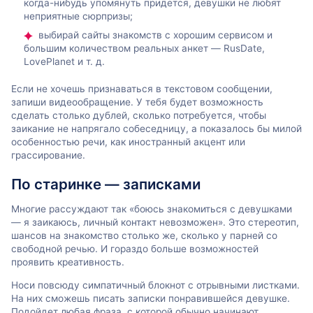
когда-нибудь упомянуть придется, девушки не любят
неприятные сюрпризы;
выбирай сайты знакомств с хорошим сервисом и
большим количеством реальных анкет — RusDate,
LovePlanet и т. д.
Если не хочешь признаваться в текстовом сообщении,
запиши видеообращение. У тебя будет возможность
сделать столько дублей, сколько потребуется, чтобы
заикание не напрягало собеседницу, а показалось бы милой
особенностью речи, как иностранный акцент или
грассирование.
По старинке — записками
Многие рассуждают так «боюсь знакомиться с девушками
— я заикаюсь, личный контакт невозможен». Это стереотип,
шансов на знакомство столько же, сколько у парней со
свободной речью. И гораздо больше возможностей
проявить креативность.
Носи повсюду симпатичный блокнот с отрывными листками.
На них сможешь писать записки понравившейся девушке.
Подойдет любая фраза, с которой обычно начинают