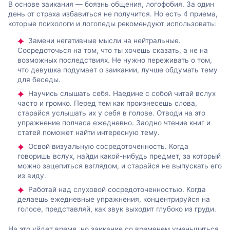
В основе заикания — боязнь общения, логофобия. За один
день от страха избавиться не получится. Но есть 4 приема,
которые психологи и логопеды рекомендуют использовать:
Замени негативные мысли на нейтральные.
Сосредоточься на том, что ты хочешь сказать, а не на
возможных последствиях. Не нужно переживать о том,
что девушка подумает о заикании, лучше обдумать тему
для беседы.
Научись слышать себя. Наедине с собой читай вслух
часто и громко. Перед тем как произнесешь слова,
старайся услышать их у себя в голове. Отводи на это
упражнение полчаса ежедневно. Заодно чтение книг и
статей поможет найти интересную тему.
Освой визуальную сосредоточенность. Когда
говоришь вслух, найди какой-нибудь предмет, за который
можно зацепиться взглядом, и старайся не выпускать его
из виду.
Работай над слуховой сосредоточенностью. Когда
делаешь ежедневные упражнения, концентрируйся на
голосе, представляй, как звук выходит глубоко из груди.
На это уйдет время, но заикание со временем уменьшиться.