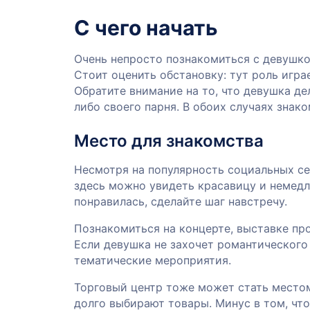
С чего начать
Очень непросто познакомиться с девушко
Стоит оценить обстановку: тут роль игра
Обратите внимание на то, что девушка д
либо своего парня. В обоих случаях знак
Место для знакомства
Несмотря на популярность социальных се
здесь можно увидеть красавицу и немедл
понравилась, сделайте шаг навстречу.
Познакомиться на концерте, выставке про
Если девушка не захочет романтического
тематические мероприятия.
Торговый центр тоже может стать местом
долго выбирают товары. Минус в том, что