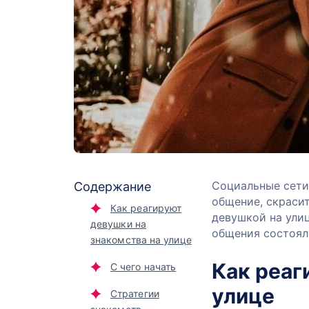
Социальные сети
Содержание
общение, скрасит
Как реагируют
девушкой на улиц
девушки на
общения состоял 
знакомства на улице
Как реаг
С чего начать
улице
Стратегии