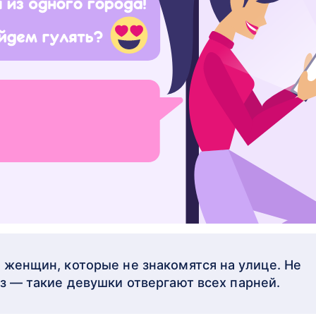
 женщин, которые не знакомятся на улице. Не
з — такие девушки отвергают всех парней.