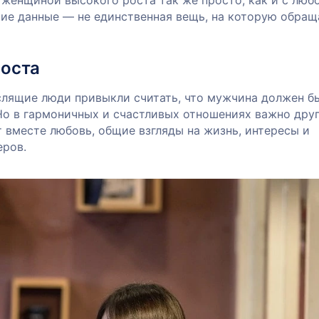
кие данные — не единственная вещь, на которую обра
оста
лящие люди привыкли считать, что мужчина должен б
о в гармоничных и счастливых отношениях важно друг
 вместе любовь, общие взгляды на жизнь, интересы и
еров.