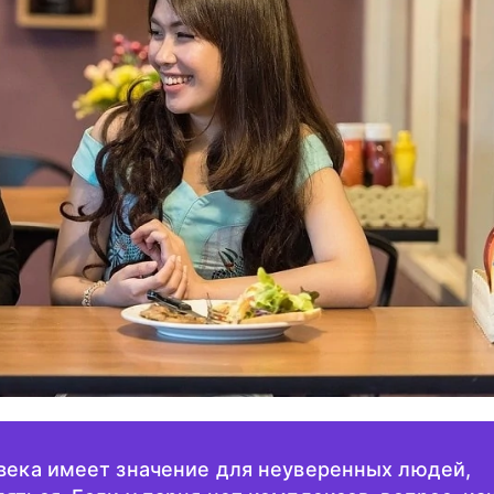
века имеет значение для неуверенных людей,