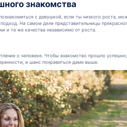
шного знакомства
познакомиться с девушкой, если ты низкого роста, мо
 подход. На самом деле представительницы прекрасно
ни и те же качества независимо от роста.
тление о человеке. Чтобы знакомство прошло успешно
еренности, и шанс понравиться даме выше.