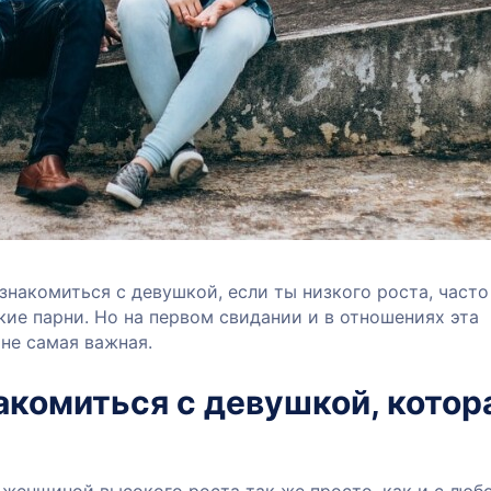
знакомиться с девушкой, если ты низкого роста, часто
ие парни. Но на первом свидании и в отношениях эта
не самая важная.
акомиться с девушкой, котор
 женщиной высокого роста так же просто, как и с люб