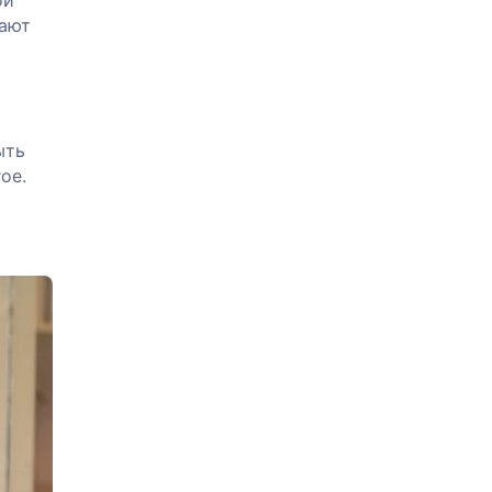
щают
ыть
ое.