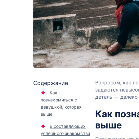
Вопросом, как по
Содержание
задаются невысок
Как
деталь — далеко 
познакомиться с
девушкой, которая
Как позн
выше
выше
6 составляющих
успешного знакомства
Познакомиться с