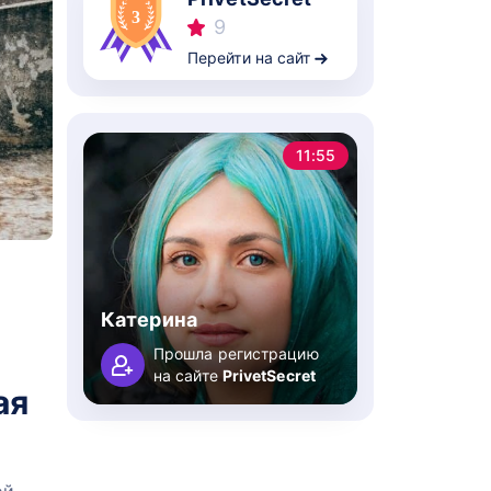
9
Перейти на сайт
11:55
Катерина
Прошла регистрацию
на сайте
PrivetSecret
ая
ой