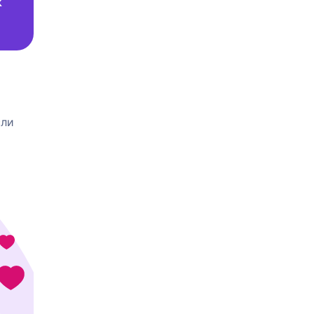
к
сли