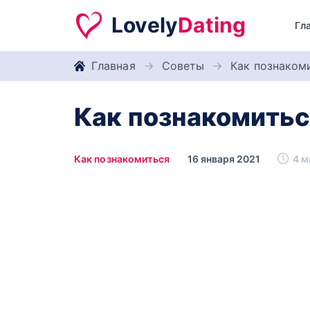
Lovely
Dating
Гл
Главная
Советы
Как познаком
Как познакомитьс
Как познакомиться
16 января 2021
4 м