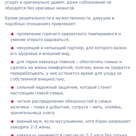
угодят и оригинально удивят, даже соблазнение не
обходится без красивых нюансов.
Кроме решительности и мужественности, девушек в
подобных отношениях привлекает:
проявление горячего кавказского темперамента и
умение открыто радоваться;
некурящий и непьющий партнер, для которого важно
его здоровье и внешний вид;
для парня кавказца главное – обеспечить семью и
сделать ее жизнь комфортной, поэтому жене не придется
перерабатывать, у нее останется время для ухода за
собственной внешностью;
сильный надежный защитник, который станет
настоящим главой семьи;
четкое распределение обязанностей в семье:
мужчина – глава и добытчик, супруга – мать, хозяйка,
хранительница очага;
верный муж, если мусульманин, хотя Коран разрешает
заводить 2-3 жены;
кавказцы занимаются сексом по 2-3 часа без отдыха,