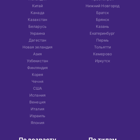
Китай
Нижний Новгород
Канада
Братск
Казахстан
Брянск
Беларусь
Казань
Украина
Екатеринбург
Дагестан
Пермь
Новая зеландия
Тольятти
Азия
Кемерово
Узбекистан
Иркутск
Финляндия
Корея
Чечня
США
Испания
Венеция
Италия
Израиль
Япония
По возрасту
По типам