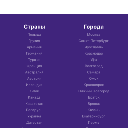
Страны
Города
Польша
Москва
Грузия
Санкт-Петербург
Армения
Ярославль
Германия
Краснодар
Турция
Уфа
Франция
Волгоград
Австралия
Самара
Австрия
Омск
Исландия
Красноярск
Китай
Нижний Новгород
Канада
Братск
Казахстан
Брянск
Беларусь
Казань
Украина
Екатеринбург
Дагестан
Пермь