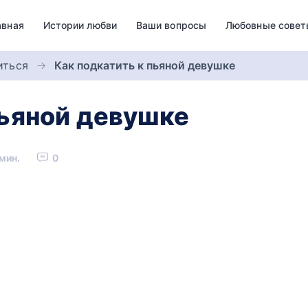
авная
Истории любви
Ваши вопросы
Любовные совет
иться
Как подкатить к пьяной девушке
пьяной девушке
мин.
0