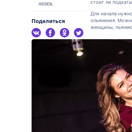
стоит ли подкаты
делать
Для начала нужно
опьянения. Можно
Поделиться
женщины, пьянею