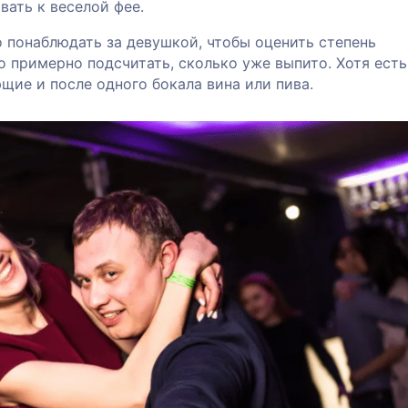
вать к веселой фее.
 понаблюдать за девушкой, чтобы оценить степень
 примерно подсчитать, сколько уже выпито. Хотя есть
щие и после одного бокала вина или пива.