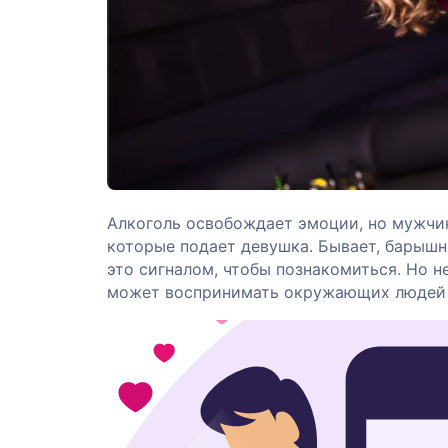
Алкоголь освобождает эмоции, но мужчи
которые подает девушка. Бывает, барышн
это сигналом, чтобы познакомиться. Но н
может воспринимать окружающих людей 