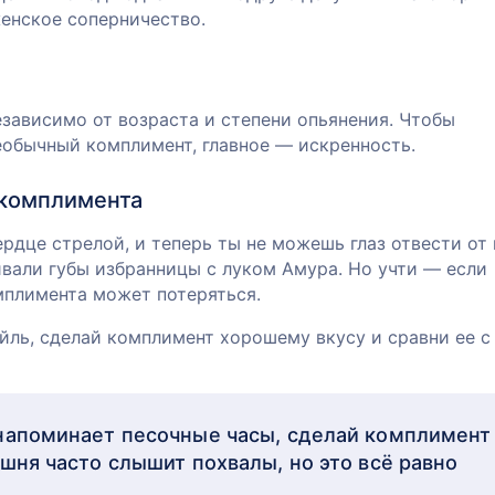
енское соперничество.
езависимо от возраста и степени опьянения. Чтобы
еобычный комплимент, главное — искренность.
 комплимента
рдце стрелой, и теперь ты не можешь глаз отвести от 
ивали губы избранницы с луком Амура. Но учти — если
мплимента может потеряться.
йль, сделай комплимент хорошему вкусу и сравни ее с
напоминает песочные часы, сделай комплимент
шня часто слышит похвалы, но это всё равно