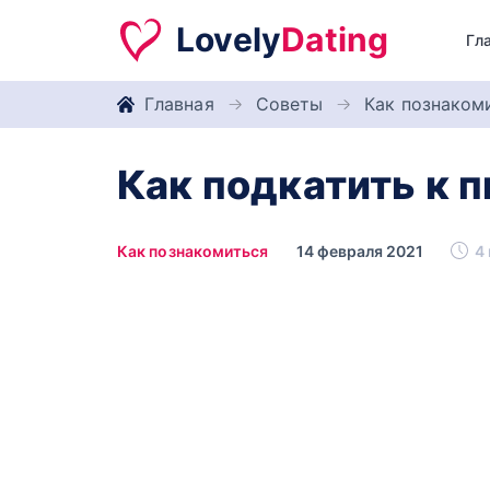
Lovely
Dating
Гл
Главная
Советы
Как познаком
Как подкатить к 
Как познакомиться
14 февраля 2021
4 