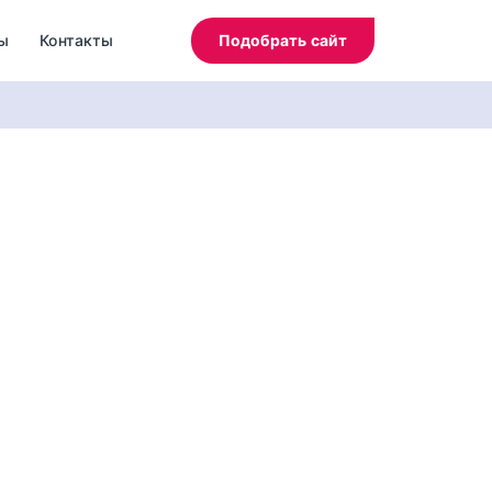
ы
Контакты
Подобрать сайт