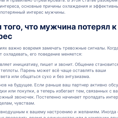
ы и правильно отреагировать. В этой статье разберем
 интереса, основные причины охлаждения и эффективн
 потерянный интерес мужчины.
 того, что мужчина потерял к
рес
иях важно вовремя замечать тревожные сигналы. Когд
 охладевать, его поведение меняется:
вляет инициативу, пишет и звонит. Общение становитс
 теплоты. Парень может всё чаще оставлять ваши
вета или общаться сухо и без энтузиазма.
нов на будущее. Если раньше ваш партнер активно обс
ки или покупки, а теперь избегает тем, связанных с в
ожный звоночек. Постепенно начинает пропадать интер
делам, чувствам.
авнодушным к вашему настроению и желаниям. Иногда 
ще проводить время в одиночестве или в компании дру