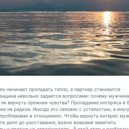
ях начинает пропадать тепло, а партнер становится
енщина невольно задается вопросами: почему мужчина
 ли вернуть прежние чувства? Пропадание интереса в 
ие не редкое. Иногда это связано с усталостью, а иног
 проблемами в отношениях. Чтобы вернуть интерес му
сти дело до расставания, важно вовремя заметить