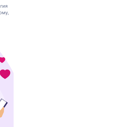
огия
ому,