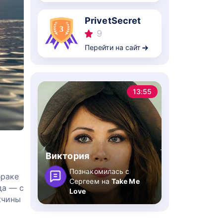
PrivetSecret
9
Перейти на сайт
13:55
Виктория
Познакомилась с
браке
Сергеем на
Take Me
да — с
Love
жчины