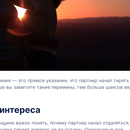
ления — это прямое указание, что партнер начал терять
е вы заметите такие перемены, тем больше шансов ве
 интереса
нщине важно понять, почему партнер начал отдаляться.
чина теряет интерес из-за рутины. Одинаковые дни,