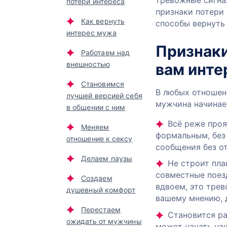
тревожные сигнал
потери интереса
признаки потери
Как вернуть
способы вернуть
интерес мужа
Признаки
Работаем над
внешностью
вам инте
Становимся
В любых отношен
лучшей версией себя
мужчина начинает
в общении с ним
Всё реже проя
Меняем
формальным, без
отношение к сексу
сообщения без от
Делаем паузы
Не строит пла
совместные поезд
Создаем
вдвоем, это трев
душевный комфорт
вашему мнению, 
Перестаем
Становится р
ожидать от мужчины
может начать ча