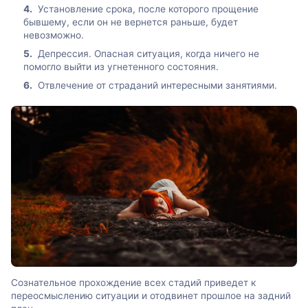
Установление срока, после которого прощение
бывшему, если он не вернется раньше, будет
невозможно.
Депрессия. Опасная ситуация, когда ничего не
помогло выйти из угнетенного состояния.
Отвлечение от страданий интересными занятиями.
Сознательное прохождение всех стадий приведет к
переосмыслению ситуации и отодвинет прошлое на задний