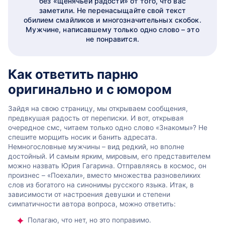
без «щенячьей радости» от того, что вас
заметили. Не перенасыщайте свой текст
обилием смайликов и многозначительных скобок.
Мужчине, написавшему только одно слово – это
не понравится.
Как ответить парню
оригинально и с юмором
Зайдя на свою страницу, мы открываем сообщения,
предвкушая радость от переписки. И вот, открывая
очередное смс, читаем только одно слово «Знакомы»? Не
спешите морщить носик и банить адресата.
Немногословные мужчины – вид редкий, но вполне
достойный. И самым ярким, мировым, его представителем
можно назвать Юрия Гагарина. Отправляясь в космос, он
произнес – «Поехали», вместо множества разновеликих
слов из богатого на синонимы русского языка. Итак, в
зависимости от настроения девушки и степени
симпатичности автора вопроса, можно ответить:
Полагаю, что нет, но это поправимо.