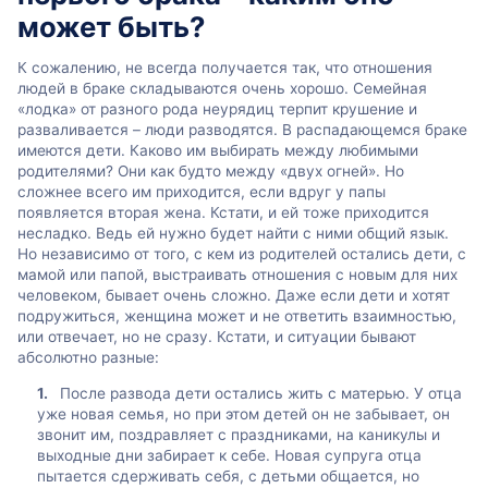
может быть?
К сожалению, не всегда получается так, что отношения
людей в браке складываются очень хорошо. Семейная
«лодка» от разного рода неурядиц терпит крушение и
разваливается – люди разводятся. В распадающемся браке
имеются дети. Каково им выбирать между любимыми
родителями? Они как будто между «двух огней». Но
сложнее всего им приходится, если вдруг у папы
появляется вторая жена. Кстати, и ей тоже приходится
несладко. Ведь ей нужно будет найти с ними общий язык.
Но независимо от того, с кем из родителей остались дети, с
мамой или папой, выстраивать отношения с новым для них
человеком, бывает очень сложно. Даже если дети и хотят
подружиться, женщина может и не ответить взаимностью,
или отвечает, но не сразу. Кстати, и ситуации бывают
абсолютно разные:
После развода дети остались жить с матерью. У отца
уже новая семья, но при этом детей он не забывает, он
звонит им, поздравляет с праздниками, на каникулы и
выходные дни забирает к себе. Новая супруга отца
пытается сдерживать себя, с детьми общается, но