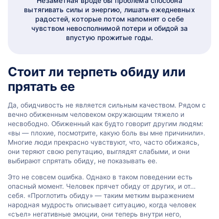
Незаметная вроде бы проблема способна
вытягивать силы и энергию, лишать ежедневных
радостей, которые потом напомнят о себе
чувством невосполнимой потери и обидой за
впустую прожитые годы.
Стоит ли терпеть обиду или
прятать ее
Да, обидчивость не является сильным качеством. Рядом с
вечно обиженным человеком окружающим тяжело и
несвободно. Обиженный как будто говорит другим людям:
«вы — плохие, посмотрите, какую боль вы мне причинили».
Многие люди прекрасно чувствуют, что, часто обижаясь,
они теряют свою репутацию, выглядят слабыми, и они
выбирают спрятать обиду, не показывать ее.
Это не совсем ошибка. Однако в таком поведении есть
опасный момент. Человек прячет обиду от других, и от…
себя. «Проглотить обиду» — таким метким выражением
народная мудрость описывает ситуацию, когда человек
«съел» негативные эмоции, они теперь внутри него,