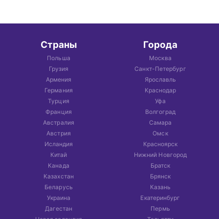
Страны
Города
Польша
Москва
Грузия
Санкт-Петербург
Армения
Ярославль
Германия
Краснодар
Турция
Уфа
Франция
Волгоград
Австралия
Самара
Австрия
Омск
Исландия
Красноярск
Китай
Нижний Новгород
Канада
Братск
Казахстан
Брянск
Беларусь
Казань
Украина
Екатеринбург
Дагестан
Пермь