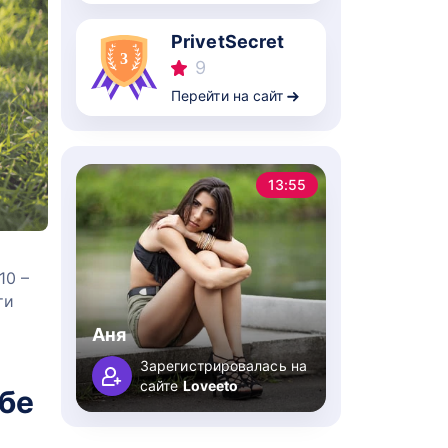
PrivetSecret
9
Перейти на сайт
13:55
10 –
ти
Аня
Зарегистрировалась на
сайте
Loveeto
ебе