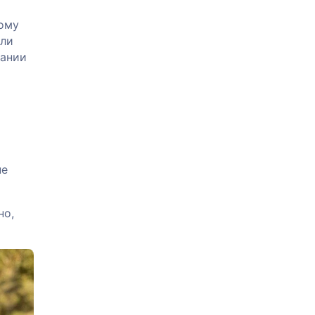
тому
или
пании
не
но,