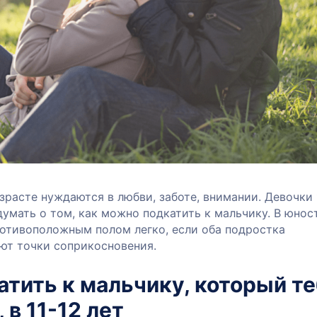
расте нуждаются в любви, заботе, внимании. Девочки 
думать о том, как можно подкатить к мальчику. В юнос
ротивоположным полом легко, если оба подростка
ют точки соприкосновения.
атить к мальчику, который т
 в 11-12 лет