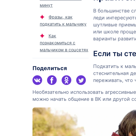
минут
В большинстве сл
Фразы, как
леди интересуютс
подкатить к мальчику
шутливые приемы
или школе проще
Как
варианты развит
познакомиться с
мальчиком в соцсетях
Если ты ст
Подкатить к маль
Поделиться
стеснительная де
переживать, что 
Необязательно использовать агрессивные
можно начать общение в ВК или другой с