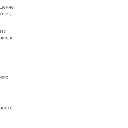
бщение
ться,
эти
ению к
ужно
б
нность