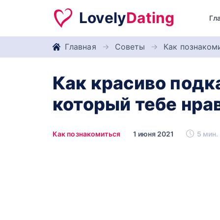
Lovely
Dating
Гл
Главная
Советы
Как познаком
Как красиво подка
который тебе нра
Как познакомиться
1 июня 2021
5 мин.