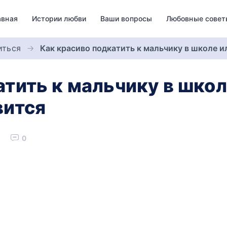
авная
Истории любви
Ваши вопросы
Любовные совет
иться
Как красиво подкатить к мальчику в школе и
тить к мальчику в школ
вится
0