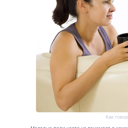
Как гово