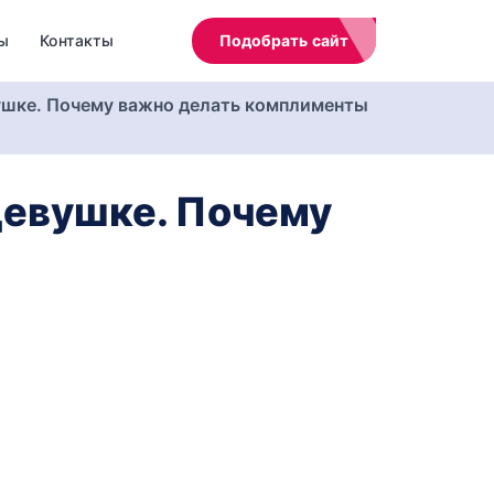
ы
Контакты
Подобрать сайт
вушке. Почему важно делать комплименты
девушке. Почему