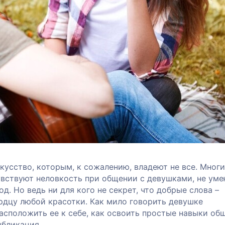
кусство, которым, к сожалению, владеют не все. Мног
вствуют неловкость при общении с девушками, не уме
од. Но ведь ни для кого не секрет, что добрые слова –
рдцу любой красотки. Как мило говорить девушке
асположить ее к себе, как освоить простые навыки об
убликация.