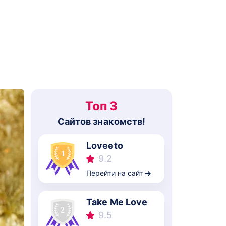
Топ 3
Cайтов знакомств!
Loveeto
9.2
Перейти на сайт
Take Me Love
9.5