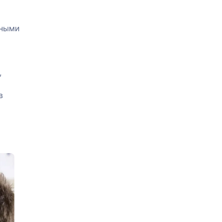
ьными
,
в