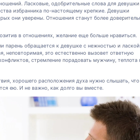
ношений. Ласковые, одобрительные слова для девушки
вства избранника по-настоящему крепкие. Девушки
орых они уверены. Отношения станут более доверител
позитив в отношениях, желание еще больше нравиться.
и парень обращается к девушке с нежностью и лаской
ая, неповторимая, это естественно вызовет ответную
конфликтов, стремление порадовать мужчину, теплота 
вия, хорошего расположения духа нужно слышать, что
ся ею. И не важно, как долго вы вместе.