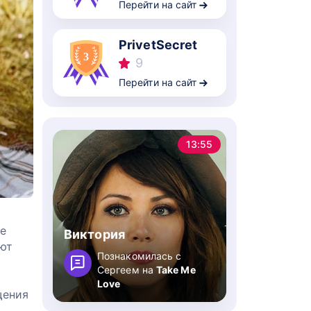
Перейти на сайт
PrivetSecret
9
Перейти на сайт
13:55
ие
Виктория
ют
Познакомилась с
Сергеем на
Take Me
Love
щения