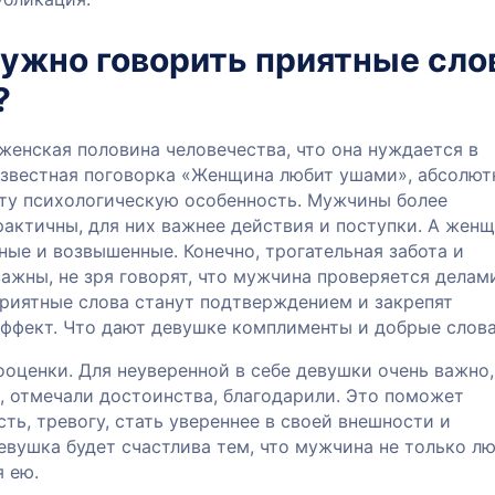
ужно говорить приятные сло
?
женская половина человечества, что она нуждается в
Известная поговорка «Женщина любит ушами», абсолют
эту психологическую особенность. Мужчины более
актичны, для них важнее действия и поступки. А жен
ые и возвышенные. Конечно, трогательная забота и
ажны, не зря говорят, что мужчина проверяется делам
приятные слова станут подтверждением и закрепят
ффект. Что дают девушке комплименты и добрые слова
оценки. Для неуверенной в себе девушки очень важно,
, отмечали достоинства, благодарили. Это поможет
ть, тревогу, стать увереннее в своей внешности и
вушка будет счастлива тем, что мужчина не только лю
 ею.