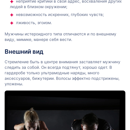
неприятие критики в свой адрес, восхваления других
людей в близком окружении;
невозможность искренних, глубоких чувств;
лживость, эгоизм.
Мужчины истероидного типа отличаются и по внешнему
виду, мимике, манере себя вести.
Внешний вид
Стремление быть в центре внимания заставляет мужчину
следить за собой. Он всегда подтянут, хорошо одет. В
гардеробе только ультрамодные наряды, много
аксессуаров, бижутерии. Волосы эффектно подстрижены,
уложены.