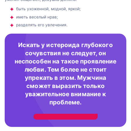
быть ухоженной, модной, яркой;
иметь веселый нрав;
разделять его увлечения.
Искать у истероида глубокого
сочувствия не следует, он
неспособен на такое проявление
любви. Тем более не стоит
упрекать в этом. Мужчина
сможет выразить только
уважительное внимание к
проблеме.