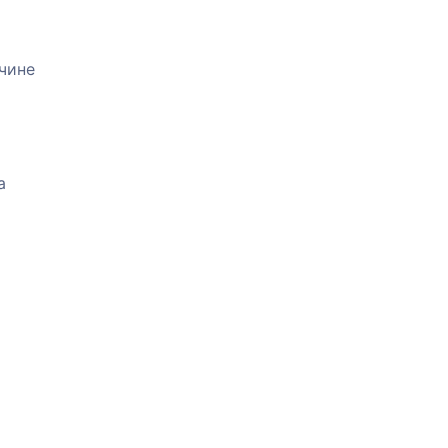
чине
а