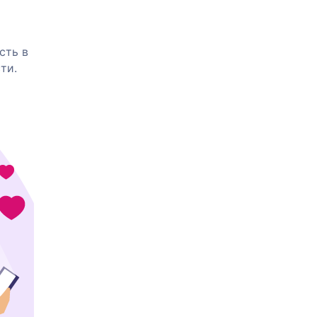
сть в
ти.