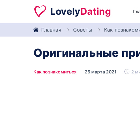
Lovely
Dating
Гл
Главная
Советы
Как познаком
Оригинальные при
Как познакомиться
25 марта 2021
2 м