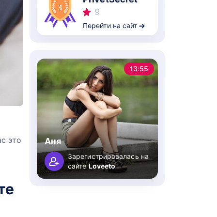
9
Перейти на сайт
13:55
ас это
Аня
Зарегистрировалась на
сайте
Loveeto
те