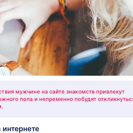
твия мужчине на сайте знакомств привлекут
жного пола и непременно побудят откликнутьс
.
 интернете