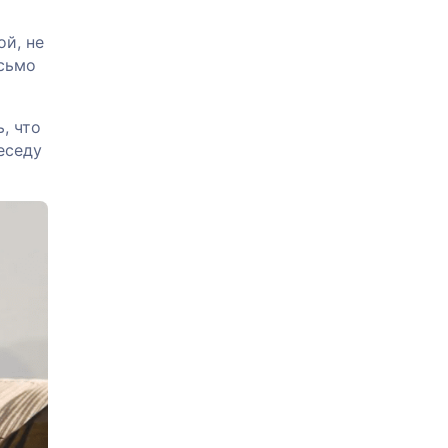
й, не
исьмо
, что
еседу