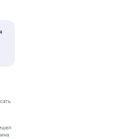
я
сать
ришел
чина