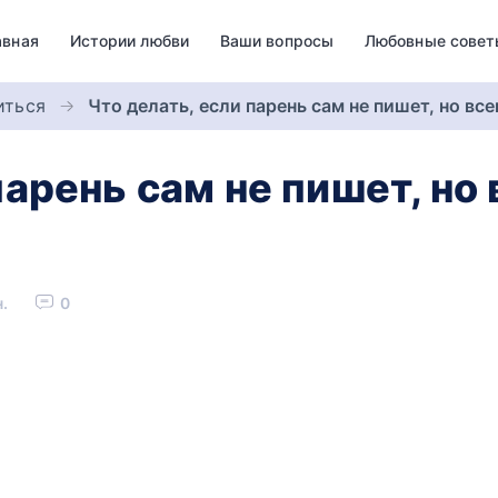
авная
Истории любви
Ваши вопросы
Любовные совет
иться
Что делать, если парень сам не пишет, но вс
парень сам не пишет, но
.
0