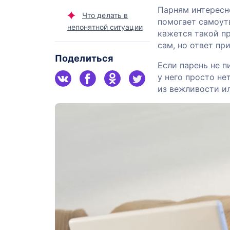
Парням интересн
Что делать в
помогает самоут
непонятной ситуации
кажется такой пр
сам, но ответ пр
Поделиться
Если парень не п
у него просто не
из вежливости ил