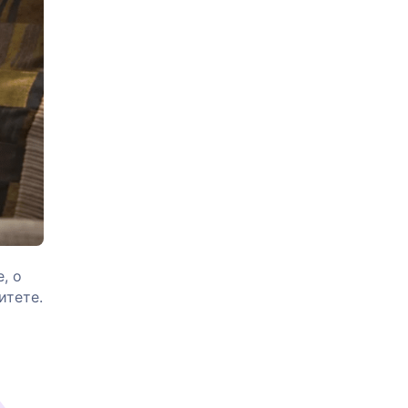
, о
итете.