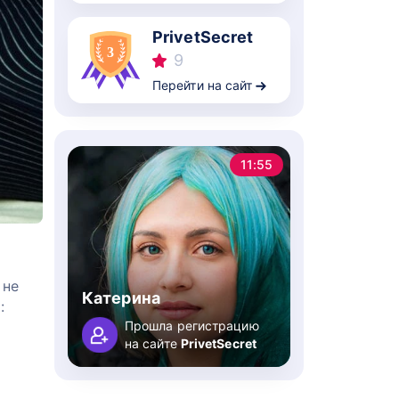
PrivetSecret
9
Перейти на сайт
11:55
 не
Катерина
:
Прошла регистрацию
на сайте
PrivetSecret