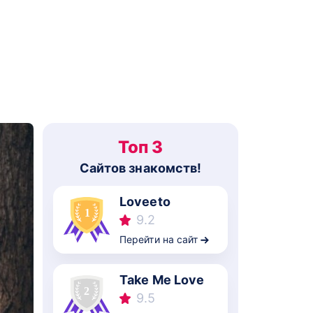
Топ 3
Cайтов знакомств!
Loveeto
9.2
Перейти на сайт
Take Me Love
9.5