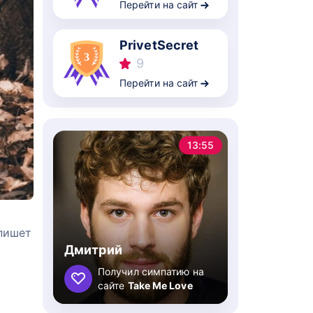
Перейти на сайт
PrivetSecret
9
Перейти на сайт
13:55
 пишет
Дмитрий
Получил симпатию на
сайте
Take Me Love