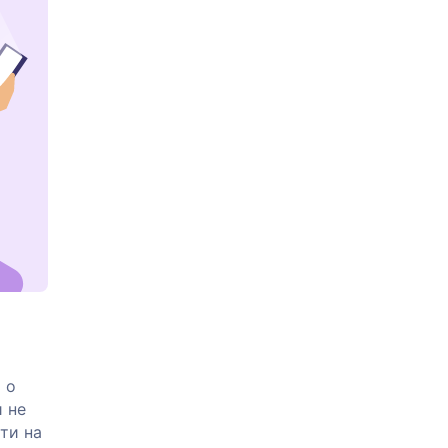
 о
 не
ти на