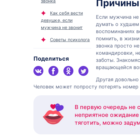
Причины 
звонка
Как себя вести
Если мужчина не 
девушке, если
думать о худшем 
мужчина не звонит
воспоминаниях в
помнить, в жизни
Советы психолога
звонка просто не
командировки, н
Поделиться
заботы. Знакомяс
вращающейся вок
Другая довольно
Человек может попросту потерять номер 
В первую очередь не с
неприятное ожидание 
тяготить, можно заду