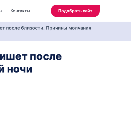
ы
Контакты
Подобрать сайт
шет после близости. Причины молчания
пишет после
й ночи