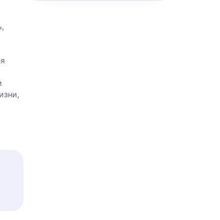
,
ля
и
изни,