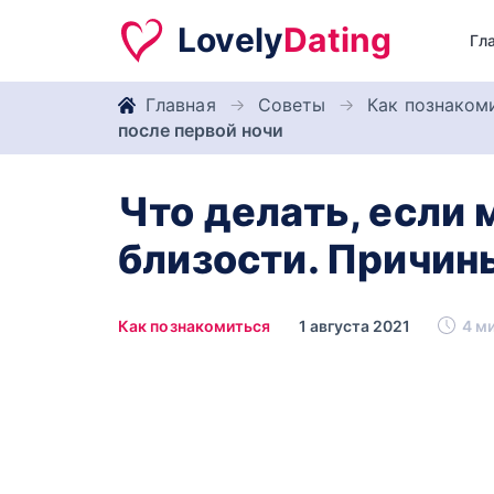
Lovely
Dating
Гл
Главная
Советы
Как познаком
после первой ночи
Что делать, если 
близости. Причин
Как познакомиться
1 августа 2021
4 ми