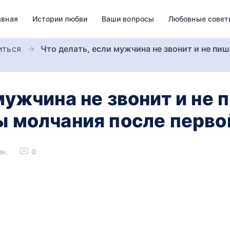
авная
Истории любви
Ваши вопросы
Любовные совет
иться
Что делать, если мужчина не звонит и не пи
мужчина не звонит и не 
ы молчания после перво
н.
0