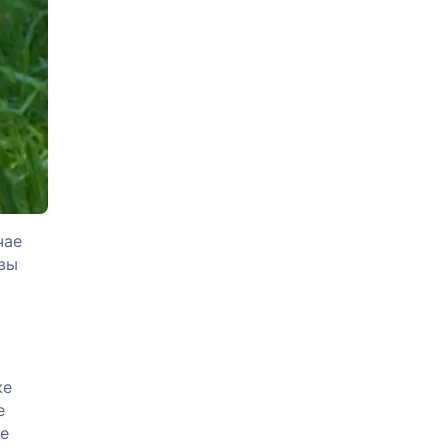
чае
 вы
же
е
ые