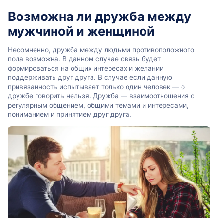
Возможна ли дружба между
мужчиной и женщиной
Несомненно, дружба между людьми противоположного
пола возможна. В данном случае связь будет
формироваться на общих интересах и желании
поддерживать друг друга. В случае если данную
привязанность испытывает только один человек — о
дружбе говорить нельзя. Дружба — взаимоотношения с
регулярным общением, общими темами и интересами,
пониманием и принятием друг друга.