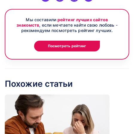
Мы составили
рейтинг лучших сайтов
знакомств
, если мечтаете найти свою любовь -
рекомендуем посмотреть рейтинг лучших.
Посмотреть рейтинг
Похожие статьи