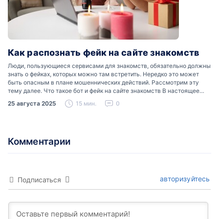
Как распознать фейк на сайте знакомств
Люди, пользующиеся сервисами для знакомств, обязательно должны
знать о фейках, которых можно там встретить. Нередко это может
быть опасным в плане мошеннических действий. Рассмотрим эту
тему далее. Что такое бот и фейк на сайте знакомств В настоящее
время можно встретить свою…
25 августа 2025
15 мин.
0
Комментарии
авторизуйтесь
Подписаться