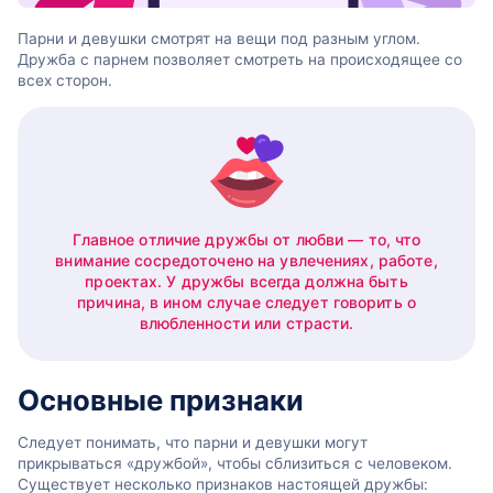
Парни и девушки смотрят на вещи под разным углом.
Дружба с парнем позволяет смотреть на происходящее со
всех сторон.
Главное отличие дружбы от любви — то, что
внимание сосредоточено на увлечениях, работе,
проектах. У дружбы всегда должна быть
причина, в ином случае следует говорить о
влюбленности или страсти.
Основные признаки
Следует понимать, что парни и девушки могут
прикрываться «дружбой», чтобы сблизиться с человеком.
Существует несколько признаков настоящей дружбы: