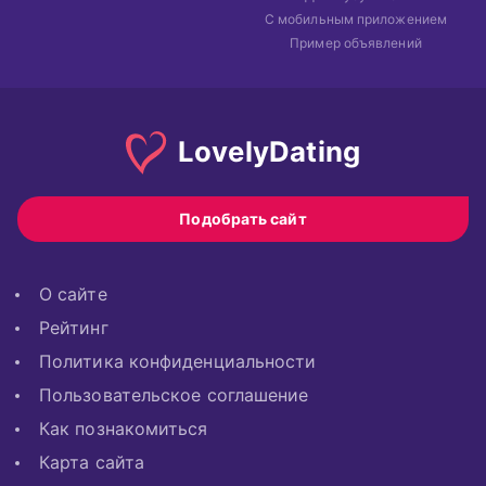
С мобильным приложением
Пример объявлений
Lovely
Dating
Подобрать сайт
О сайте
Рейтинг
Политика конфиденциальности
Пользовательское соглашение
Как познакомиться
Карта сайта