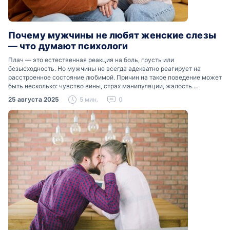
Почему мужчины не любят женские слезы
— что думают психологи
Плач — это естественная реакция на боль, грусть или
безысходность. Но мужчины не всегда адекватно реагирует на
расстроенное состояние любимой. Причин на такое поведение может
быть несколько: чувство вины, страх манипуляции, жалость.
Разобраться, почему мужчины боятся женских слез, помогут советы
25 августа 2025
5 мин.
0
психологов…