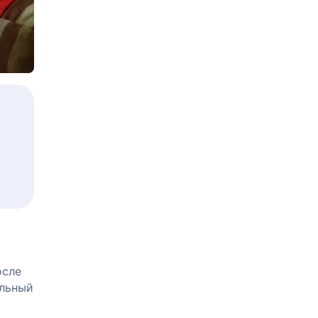
осле
альный