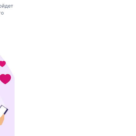
ойдет
то