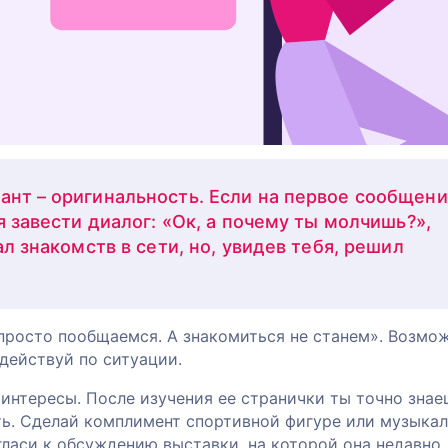
нт – оригинальность. Если на первое сообщен
я завести диалог: «Ок, а почему ты молчишь?»,
ал знакомств в сети, но, увидев тебя, решил
росто пообщаемся. А знакомиться не станем». Возмож
действуй по ситуации.
е интересы. После изучения ее странички ты точно знае
ать. Сделай комплимент спортивной фигуре или музыка
гласи к обсуждению выставки, на которой она недавно