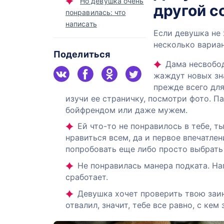
Но девушка очень
другой с
понравилась: что
написать
Если девушка не 
несколько вариан
Поделиться
Дама несвобод
жаждут новых зн
прежде всего для
изучи ее страничку, посмотри фото. П
бойфрендом или даже мужем.
Ей что-то не понравилось в тебе, т
нравиться всем, да и первое впечатле
попробовать еще либо просто выбрать 
Не понравилась манера подката. Н
сработает.
Девушка хочет проверить твою заин
отвалил, значит, тебе все равно, с кем