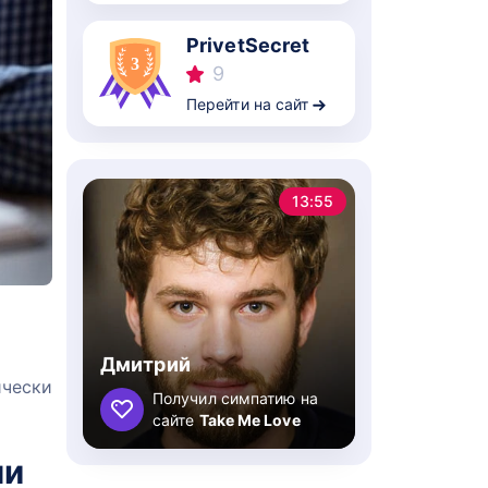
PrivetSecret
9
Перейти на сайт
13:55
Дмитрий
ически
Получил симпатию на
сайте
Take Me Love
ли