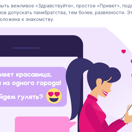
быть вежливое «Здравствуйте», простое «Привет», под
лов допускать панибратства, тем более, развязности. Э
положена к знакомству.