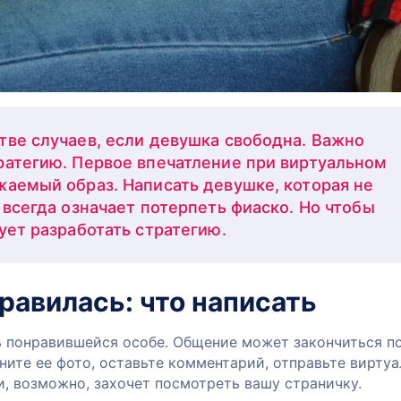
тве случаев, если девушка свободна. Важно
ратегию. Первое впечатление при виртуальном
жаемый образ. Написать девушке, которая не
 всегда означает потерпеть фиаско. Но чтобы
ует разработать стратегию.
равилась: что написать
ть понравившейся особе. Общение может закончиться п
ните ее фото, оставьте комментарий, отправьте вирту
и, возможно, захочет посмотреть вашу страничку.