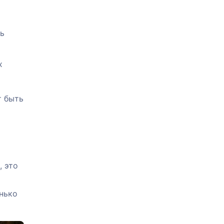
ть
х
т быть
, это
нько