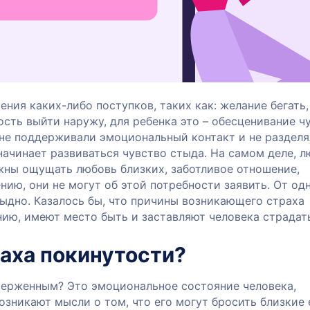
ния каких-либо поступков, таких как: желание бегать,
ость выйти наружу, для ребенка это – обесценивание ч
 не поддерживали эмоциональный контакт и не раздел
 начинает развиваться чувство стыда. На самом деле, л
жны ощущать любовь близких, заботливое отношение,
нию, они не могут об этой потребности заявить. От од
тыдно. Казалось бы, что причины возникающего страха
нию, имеют место быть и заставляют человека страдат
аха покинутости?
верженным? Это эмоциональное состояние человека,
возникают мысли о том, что его могут бросить близкие