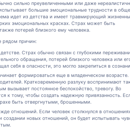
обычно сильно преувеличенными или даже нереалистич
 испытывает большие эмоциональные трудности в обще
блема идет из детства и имеет травмирующий жизненн
ярких эмоциональных красках. Страх может быть
акже потерей близкого ему человека.
е рядом причин:
детстве. Страх обычно связан с глубокими переживан
ельного обращения, потерей близкого человека или ег
щал себя в опасности, это могло закрепиться в сознани
ачинает формироваться еще в младенческом возрасте. 
родителей. Кратковременную разлуку воспринимают так
ым вызывает постоянное беспокойство, тревогу. Во
ся к тому, чтобы создать надежную привязанность. Ес
страхе быть отвергнутыми, брошенными.
де отношений. Если человек столкнулся в отношения
и создании новых отношений, он будет испытывать чув
утым.