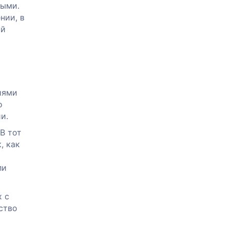
ными.
нии, в
ый
иями
о
и.
В тот
, как
ли
х с
ство