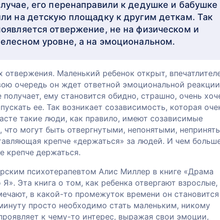
случае, его перенаправили к дедушке и бабушке
или на детскую площадку к другим деткам. Так
появляется отвержение, не на физическом и
телесном уровне, а на эмоциональном.
х отвержения. Маленький ребенок открыт, впечатлител
вою очередь он ждет ответной эмоциональной реакции
е получает, ему становится обидно, страшно, очень хоч
тпускать ее. Так возникает созависимость, которая оче
расте такие люди, как правило, имеют созависимые
, что могут быть отвергнутыми, непонятыми, непринят
ставляющая крепче «держаться» за людей. И чем больш
е крепче держаться.
рским психотерапевтом Алис Миллер в книге «Драма
Я». Эта книга о том, как ребенка отвергают взрослые,
амечают, в какой-то промежуток времени он становится
 минуту просто необходимо стать маленьким, никому
 проявляет к чему-то интерес, выражая свои эмоции,