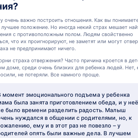
ния?
у очень важно построить отношения. Как вы понимаете
 лучшее положение. Но иногда некий страх мешает най
ения с противоположным полом. Людям свойственно
ься, что их проигнорируют, не заметят или могут отвер
раха не предпринимают ничего.
корни страха отвержения? Часто причина кроется в де
ом доме, среди очень близких для ребенка людей. Нет, 
росили, не потеряли. Все намного проще.
В момент эмоционального подъема у ребенка
мама была занята приготовлением обеда, и у не
не было времени разделить радость. Малыш
очень нуждался в общении с родителями, но, к
сожалению, ему и в этот раз не повезло – у
родителей опять были важные дела. В лучшем