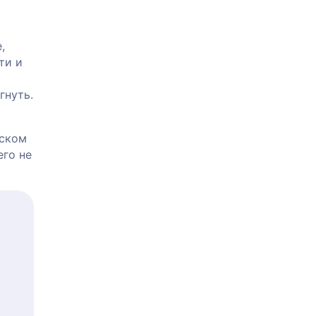
,
ти и
гнуть.
тском
его не
ё