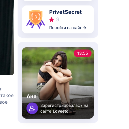
PrivetSecret
9
Перейти на сайт
13:55
т
 такое
Аня
свое
Зарегистрировалась на
сайте
Loveeto