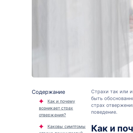
Страхи так или 
Содержание
быть обоснованно
Как и почему
страх отвержения
возникает страх
поведение.
отвержения?
Как и по
Каковы симптомы