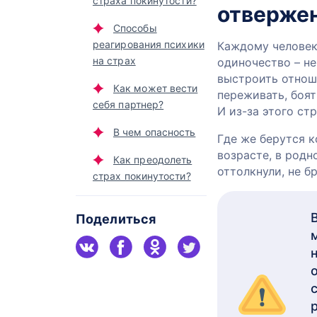
страха покинутости?
отверже
Способы
реагирования психики
Каждому человек
на страх
одиночество – не
выстроить отнош
Как может вести
переживать, боят
себя партнер?
И из-за этого ст
В чем опасность
Где же берутся 
возрасте, в родн
Как преодолеть
оттолкнули, не б
страх покинутости?
Поделиться