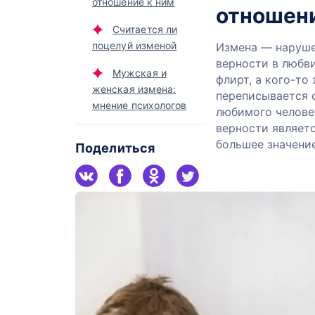
отношение к ним
отношен
Считается ли
поцелуй изменой
Измена — наруше
верности в любви
Мужская и
флирт, а кого-то
женская измена:
переписывается 
мнение психологов
любимого челове
верности являет
большее значени
Поделиться