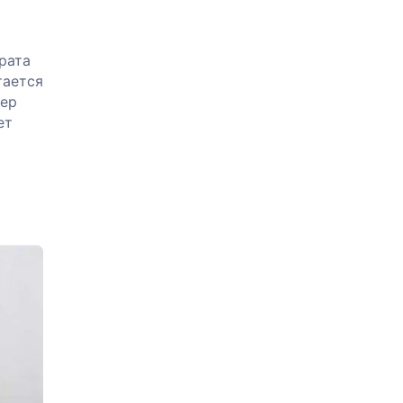
рата
тается
нер
ет