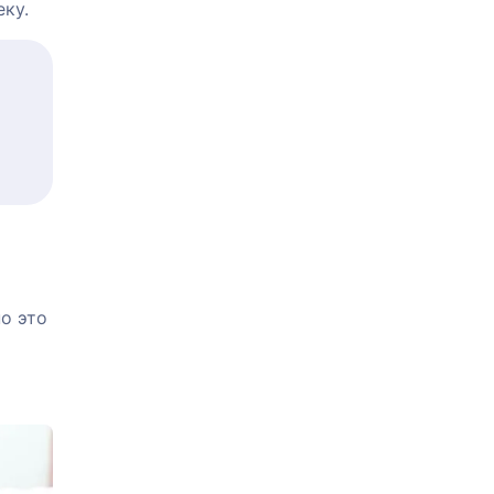
ку.
о это