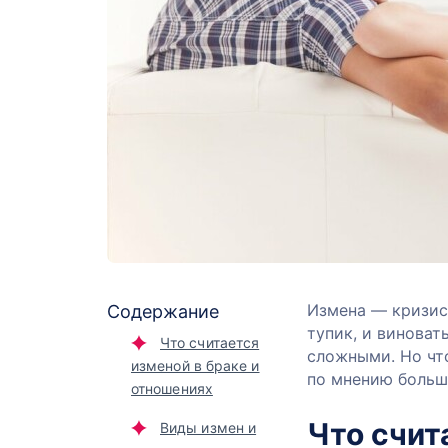
Измена — кризис,
Содержание
тупик, и виноват
Что считается
сложными. Но чт
изменой в браке и
по мнению больши
отношениях
Что счит
Виды измен и