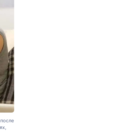
 после
ях,