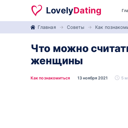
Lovely
Dating
Гл
Главная
Советы
Как познаком
Что можно считат
женщины
Как познакомиться
13 ноября 2021
5 м