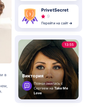
PrivetSecret
9
Перейти на сайт
13:55
ли в
Виктория
Познакомилась с
нем,
Сергеем на
Take Me
я.
Love