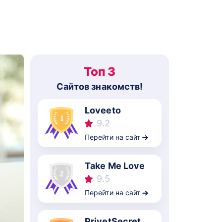
Топ 3
Cайтов знакомств!
Loveeto
9.2
Перейти на сайт
Take Me Love
9.5
Перейти на сайт
PrivetSecret