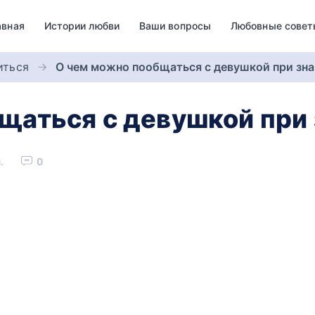
авная
Истории любви
Ваши вопросы
Любовные совет
иться
О чем можно пообщаться с девушкой при зн
щаться с девушкой при
.
0