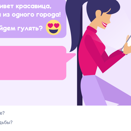
е?
дьбы?