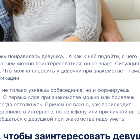
у понравилась девушка… А как к ней подойти, с чего
о, чем можно поинтересоваться, он не знает. Ситуация
. Что можно спросить у девочки при знакомстве – тем
ликации.
, не только узнаешь собеседника, но и формируешь
. С первых слов при знакомстве можно или привлечь
сегда оттолкнуть. Причем не важно, как происходит
ереписке в интернете, по телефону или при личной встр
общаться с девушкой при знакомстве надо уметь.
 чтобы заинтересовать деву