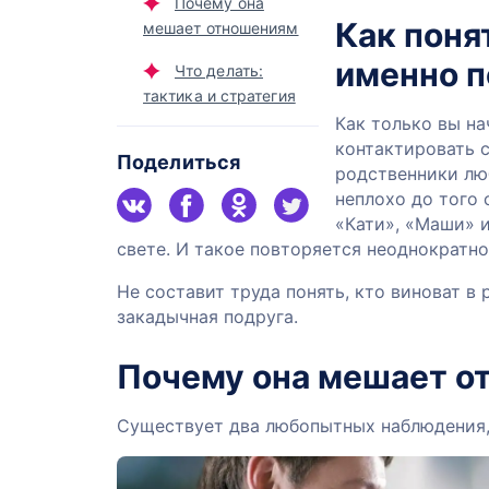
Почему она
Как поня
мешает отношениям
именно п
Что делать:
тактика и стратегия
Как только вы на
контактировать с
Поделиться
родственники люб
неплохо до того 
«Кати», «Маши» и
свете. И такое повторяется неоднократно
Не составит труда понять, кто виноват в 
закадычная подруга.
Почему она мешает о
Существует два любопытных наблюдения,