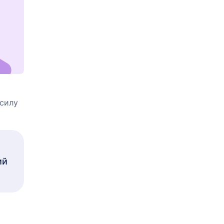
 силу
ий