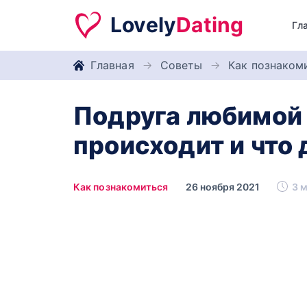
Lovely
Dating
Гл
Главная
Советы
Как познаком
Подруга любимой 
происходит и что
Как познакомиться
26 ноября 2021
3 м