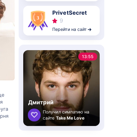
PrivetSecret
9
Перейти на сайт
13:55
ще
ся
Дмитрий
руга
Получил симпатию на
арня
сайте
Take Me Love