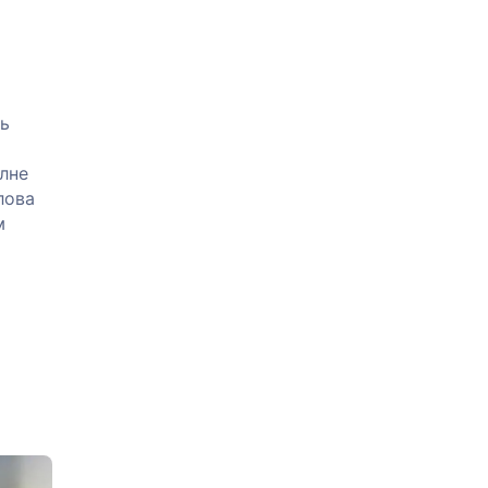
ть
олне
лова
м