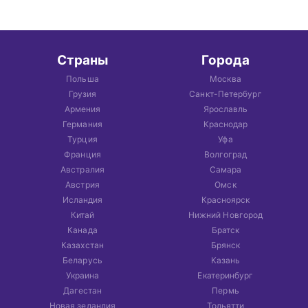
Страны
Города
Польша
Москва
Грузия
Санкт-Петербург
Армения
Ярославль
Германия
Краснодар
Турция
Уфа
Франция
Волгоград
Австралия
Самара
Австрия
Омск
Исландия
Красноярск
Китай
Нижний Новгород
Канада
Братск
Казахстан
Брянск
Беларусь
Казань
Украина
Екатеринбург
Дагестан
Пермь
Новая зеландия
Тольятти