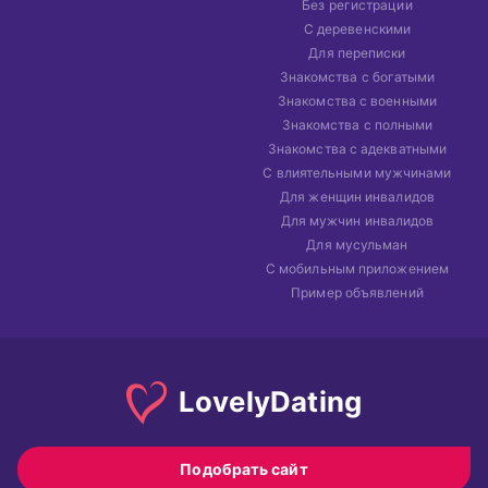
Без регистрации
С деревенскими
Для переписки
Знакомства с богатыми
Знакомства с военными
Знакомства с полными
Знакомства с адекватными
С влиятельными мужчинами
Для женщин инвалидов
Для мужчин инвалидов
Для мусульман
С мобильным приложением
Пример объявлений
Lovely
Dating
Подобрать сайт