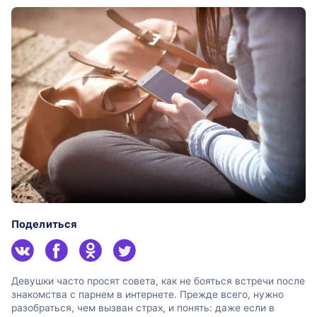
Поделиться
Девушки часто просят совета, как не бояться встречи после
знакомства с парнем в интернете. Прежде всего, нужно
разобраться, чем вызван страх, и понять: даже если в