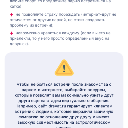
любите спорт, то предложите парню встретиться на
катке);
не позволяйте страху побеждать (интернет-друг не
отличается от других парней, не стоит создавать
проблему из встречи);
невозможно нравиться каждому (если вы его не
привлекли, то у него просто определенный вкус на
девушек).
Чтобы не бояться встречи после знакомства с
парнем в интернете, выбирайте ресурсы,
которые позволят вам максимально узнать друг
друга еще на стадии виртуального общения.
Например, сайт drsvat.ru гарантирует клиентам
встречи с людьми, которые выразили взаимную
симпатию по отношению друг другу и имеют
высокую совместимость на астрологическом
уровне.