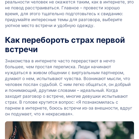
реальности человек не окажется таким, как в интернете, это
не повод расстраиваться. Главное – провести хорошо
время, для этого тщательно подготовьтесь к свиданию:
придумайте интересные темы для разговора, выберите
уютное место встречи и удобную одежду.
Как перебороть страх первой
встречи
Знакомства в интернете часто перерастают в нечто
большее, чем простая переписка. Люди начинают
нуждаться в живом общении с виртуальным партнером,
думают о нем, испытывают чувства. Возникают мысли, что
человек послан судьбой. С ним легко общаться, он добрый
и понимающий, другими словами – идеальный. Когда
заходит разговор о встрече, многие девушки испытывают
страх. В голове крутится вопрос: «Я познакомилась с
парнем в интернете, боюсь встречи из-за внешности, вдруг
он подумает, что я некрасивая».