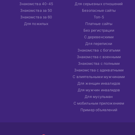
Знакомства 40-45
Для серьезных отношений
Знакомства за 50
Безопасные сайты
Знакомства за 60
Топ-5
Для пожилых
Платные сайты
Без регистрации
С деревенскими
Для переписки
Знакомства с богатыми
Знакомства с военными
Знакомства с полными
Знакомства с адекватными
С влиятельными мужчинами
Для женщин инвалидов
Для мужчин инвалидов
Для мусульман
С мобильным приложением
Пример объявлений