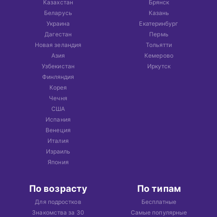
Казахстан
Брянск
Беларусь
Казань
Украина
Екатеринбург
Дагестан
Пермь
Новая зеландия
Тольятти
Азия
Кемерово
Узбекистан
Иркутск
Финляндия
Корея
Чечня
США
Испания
Венеция
Италия
Израиль
Япония
По возрасту
По типам
Для подростков
Бесплатные
Знакомства за 30
Самые популярные