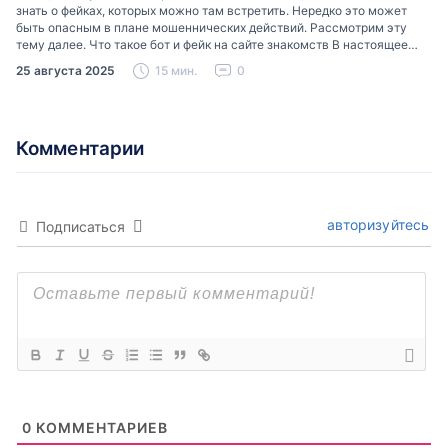
знать о фейках, которых можно там встретить. Нередко это может
быть опасным в плане мошеннических действий. Рассмотрим эту
тему далее. Что такое бот и фейк на сайте знакомств В настоящее
время можно встретить свою…
25 августа 2025
15 мин.
0
Комментарии
авторизуйтесь
Подписаться
0
КОММЕНТАРИЕВ