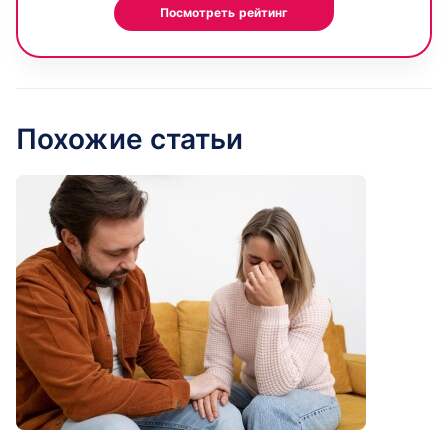
Посмотреть рейтинг
Похожие статьи